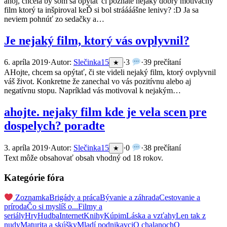
ahoj, chcela by som sa opýtať či poznáte nejaký dobrý motivačný
film ktorý ta inšpiroval keĎ si bol stráááášne lenivy? :D Ja sa
neviem pohnúť zo sedačky a…
Je nejaký film, ktorý vás ovplyvnil?
6. apríla 2019
·
Autor:
Slečinka15
·
3
·
39 prečítaní
★
AHojte, chcem sa opýtať, či ste videli nejaký film, ktorý ovplyvnil
váš život. Konkretne že zanechal vo vás pozitívnu alebo aj
negatívnu stopu. Napríklad vás motivoval k nejakým…
ahojte. nejaky film kde je vela scen pre
dospelych? poradte
3. apríla 2019
·
Autor:
Slečinka15
·
0
·
38 prečítaní
★
Text môže obsahovať obsah vhodný od 18 rokov.
Kategórie fóra
Zoznamka
Brigády a práca
Bývanie a záhrada
Cestovanie a
príroda
Čo si myslíš o...
Filmy a
seriály
Hry
Hudba
Internet
Knihy
Kúpim
Láska a vzťahy
Len tak z
nudy
Maturita a skúšky
Mladí podnikavci
O chalanoch
O