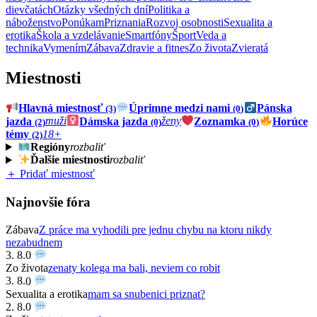
dievčatách
Otázky všedných dní
Politika a
náboženstvo
Ponúkam
Priznania
Rozvoj osobnosti
Sexualita a
erotika
Škola a vzdelávanie
Smartfóny
Šport
Veda a
technika
Vymením
Zábava
Zdravie a fitnes
Zo života
Zvieratá
Miestnosti
Hlavná miestnosť
Úprimne medzi nami
Pánska
(3)
(0)
jazda
muži
Dámska jazda
ženy
Zoznamka
Horúce
(2)
(0)
(0)
témy
18+
(2)
Regióny
rozbaliť
Ďalšie miestnosti
rozbaliť
＋ Pridať miestnosť
Najnovšie fóra
Zábava
Z práce ma vyhodili pre jednu chybu na ktoru nikdy
nezabudnem
3. 8.
0
Zo života
zenaty kolega ma bali, neviem co robit
3. 8.
0
Sexualita a erotika
mam sa snubenici priznat?
2. 8.
0