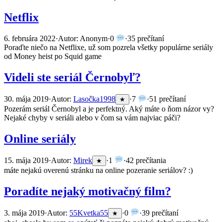
Netflix
6. februára 2022
·
Autor: Anonym
·
0
·
35 prečítaní
Poraďte niečo na Netflixe, už som pozrela všetky populárne seriály
od Money heist po Squid game
Videli ste seriál Černobyľ?
30. mája 2019
·
Autor:
Lasočka1998
·
7
·
51 prečítaní
★
Pozerám seriál Černobyl a je perfektný. Aký máte o ňom názor vy?
Nejaké chyby v seriáli alebo v čom sa vám najviac páči?
Online seriály
15. mája 2019
·
Autor:
Mirek
·
1
·
42 prečítania
★
máte nejakú overenú stránku na online pozeranie seriálov? :)
Poradíte nejaký motivačný film?
3. mája 2019
·
Autor:
55Kvetka55
·
0
·
39 prečítaní
★