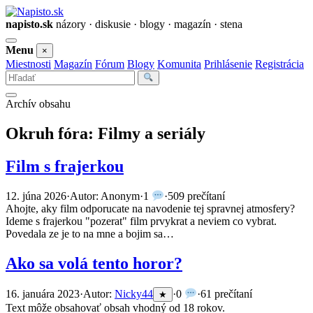
napisto.sk
názory · diskusie · blogy · magazín · stena
Otvoriť
Menu
×
menu
Miestnosti
Magazín
Fórum
Blogy
Komunita
Prihlásenie
Registrácia
Vyhľadať
Archív obsahu
Okruh fóra:
Filmy a seriály
Film s frajerkou
12. júna 2026
·
Autor: Anonym
·
1
·
509 prečítaní
Ahojte, aky film odporucate na navodenie tej spravnej atmosfery?
Ideme s frajerkou "pozerat" film prvykrat a neviem co vybrat.
Povedala ze je to na mne a bojim sa…
Ako sa volá tento horor?
16. januára 2023
·
Autor:
Nicky44
·
0
·
61 prečítaní
★
Text môže obsahovať obsah vhodný od 18 rokov.