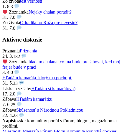
Zo života
test vernosti
1. 8.
3
Zoznamka
Nejaky chalan poradit?
31. 7.
0
Zo života
Odradila ho Ruža pre nevestu?
31. 7.
0
Aktívne diskusie
Priznania
Priznania
24. 3.
182
Zoznamka
hladam chalana, co ma bude preťahovat, ked moj
frajer bude v praci
3. 4.
0
Hľadám kamaráta, ktorý ma pochopí.
31. 5.
33
Láska a vzťahy
Hľadám si kamarátov ;)
17. 2.
0
Zábava
Hľadám kamarátku
7. 6.
25
Zábava
Skúsenosť s Národnou Pokladnicou
22. 4.
23
Napisto.sk
· komunitný portál s fórom, blogmi, magazínom a
profilmi.
Miestnosti
Magazín
Fórum
Blogy
Komunita
Pravidlá cookies