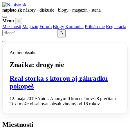
napisto.sk
názory · diskusie · blogy · magazín · stena
Otvoriť
Menu
×
menu
Miestnosti
Magazín
Fórum
Blogy
Komunita
Prihlásenie
Registrácia
Vyhľadať
🔍
Archív obsahu
Značka:
drogy nie
Real storka s ktorou aj záhradku
pokopeš
12. mája 2019
·
Autor: Anonym
·
0 komentárov
·
28 prečítaní
Text môže obsahovať obsah vhodný od 18 rokov.
Miestnosti