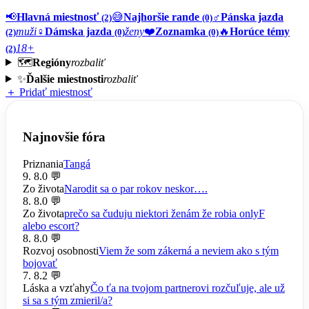
📢
Hlavná miestnosť
😅
Najhoršie rande
♂️
Pánska jazda
(2)
(0)
muži
♀️
Dámska jazda
ženy
❤️
Zoznamka
🔥
Horúce témy
(2)
(0)
(0)
18+
(2)
🗺️
Regióny
rozbaliť
✨
Ďalšie miestnosti
rozbaliť
＋ Pridať miestnosť
Najnovšie fóra
Priznania
Tangá
9. 8.
0 💬
Zo života
Narodit sa o par rokov neskor….
8. 8.
0 💬
Zo života
prečo sa čuduju niektori ženám že robia onlyF
alebo escort?
8. 8.
0 💬
Rozvoj osobnosti
Viem že som zákerná a neviem ako s tým
bojovať
7. 8.
2 💬
Láska a vzťahy
Čo ťa na tvojom partnerovi rozčuľuje, ale už
si sa s tým zmieril/a?