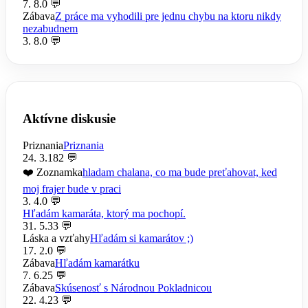
7. 8.
0 💬
Zábava
Z práce ma vyhodili pre jednu chybu na ktoru nikdy
nezabudnem
3. 8.
0 💬
Aktívne diskusie
Priznania
Priznania
24. 3.
182 💬
❤️ Zoznamka
hladam chalana, co ma bude preťahovat, ked
moj frajer bude v praci
3. 4.
0 💬
Hľadám kamaráta, ktorý ma pochopí.
31. 5.
33 💬
Láska a vzťahy
Hľadám si kamarátov ;)
17. 2.
0 💬
Zábava
Hľadám kamarátku
7. 6.
25 💬
Zábava
Skúsenosť s Národnou Pokladnicou
22. 4.
23 💬