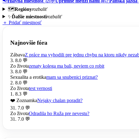
📢
Hlavná miestnosť
💬
Úprimne medzi nami
♂️
Pánska jazda
(2)
(0)
🗺️
Regióny
rozbaliť
✨
Ďalšie miestnosti
rozbaliť
＋ Pridať miestnosť
Najnovšie fóra
Zábava
Z práce ma vyhodili pre jednu chybu na ktoru nikdy nez
3. 8.
0 💬
Zo života
zenaty kolega ma bali, neviem co robit
3. 8.
0 💬
Sexualita a erotika
mam sa snubenici priznat?
2. 8.
0 💬
Zo života
test vernosti
1. 8.
3 💬
❤️ Zoznamka
Nejaky chalan poradit?
31. 7.
0 💬
Zo života
Odradila ho Ruža pre nevestu?
31. 7.
0 💬