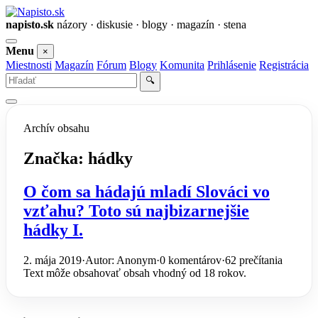
napisto.sk
názory · diskusie · blogy · magazín · stena
Otvoriť
Menu
×
menu
Miestnosti
Magazín
Fórum
Blogy
Komunita
Prihlásenie
Registrácia
Vyhľadať
🔍
Archív obsahu
Značka:
hádky
O čom sa hádajú mladí Slováci vo
vzťahu? Toto sú najbizarnejšie
hádky I.
2. mája 2019
·
Autor: Anonym
·
0 komentárov
·
62 prečítania
Text môže obsahovať obsah vhodný od 18 rokov.