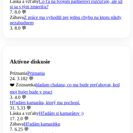
Láska a vzťahy
Čo ťa na tvojom partnerovi rozčuľuje, ale už
si sa s tým zmieril/a?
7. 8.
0 💬
Zábava
Z práce ma vyhodili pre jednu chybu na ktoru nikdy
nezabudnem
3. 8.
0 💬
Aktívne diskusie
Priznania
Priznania
24. 3.
182 💬
❤️ Zoznamka
hladam chalana, co ma bude preťahovat, ked
moj frajer bude v praci
3. 4.
0 💬
Hľadám kamaráta, ktorý ma pochopí.
31. 5.
33 💬
Láska a vzťahy
Hľadám si kamarátov ;)
17. 2.
0 💬
Zábava
Hľadám kamarátku
7. 6.
25 💬