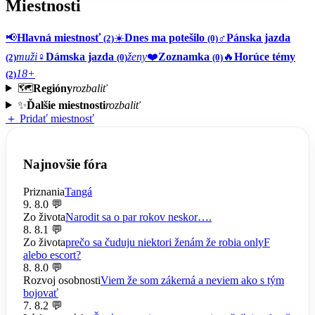
Miestnosti
📢
Hlavná miestnosť
☀️
Dnes ma potešilo
♂️
Pánska jazda
(2)
(0)
muži
♀️
Dámska jazda
ženy
❤️
Zoznamka
🔥
Horúce témy
(2)
(0)
(0)
18+
(2)
🗺️
Regióny
rozbaliť
✨
Ďalšie miestnosti
rozbaliť
＋ Pridať miestnosť
Najnovšie fóra
Priznania
Tangá
9. 8.
0 💬
Zo života
Narodit sa o par rokov neskor….
8. 8.
1 💬
Zo života
prečo sa čuduju niektori ženám že robia onlyF
alebo escort?
8. 8.
0 💬
Rozvoj osobnosti
Viem že som zákerná a neviem ako s tým
bojovať
7. 8.
2 💬