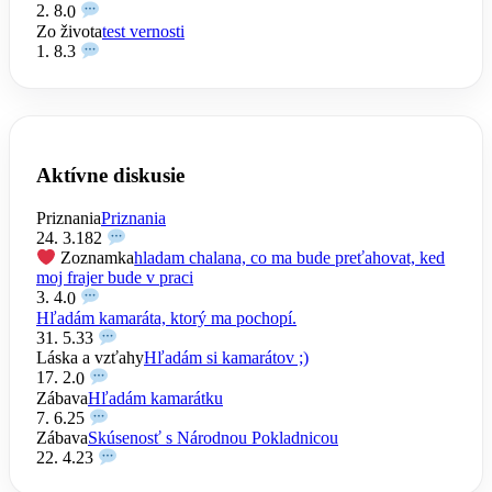
2. 8.
0
Zo života
test vernosti
1. 8.
3
Aktívne diskusie
Priznania
Priznania
24. 3.
182
Zoznamka
hladam chalana, co ma bude preťahovat, ked
moj frajer bude v praci
3. 4.
0
Hľadám kamaráta, ktorý ma pochopí.
31. 5.
33
Láska a vzťahy
Hľadám si kamarátov ;)
17. 2.
0
Zábava
Hľadám kamarátku
7. 6.
25
Zábava
Skúsenosť s Národnou Pokladnicou
22. 4.
23