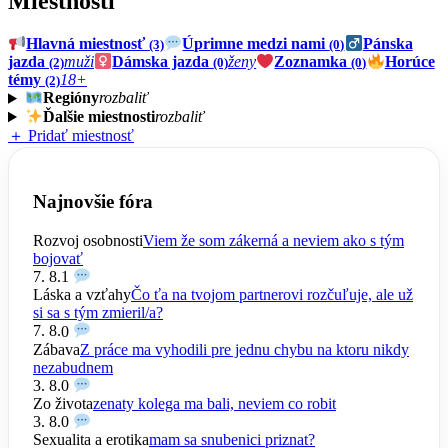
Miestnosti
Hlavná miestnosť
Úprimne medzi nami
Pánska
(3)
(0)
jazda
muži
Dámska jazda
ženy
Zoznamka
Horúce
(2)
(0)
(0)
témy
18+
(2)
Regióny
rozbaliť
Ďalšie miestnosti
rozbaliť
＋ Pridať miestnosť
Najnovšie fóra
Rozvoj osobnosti
Viem že som zákerná a neviem ako s tým
bojovať
7. 8.
1
Láska a vzťahy
Čo ťa na tvojom partnerovi rozčuľuje, ale už
si sa s tým zmieril/a?
7. 8.
0
Zábava
Z práce ma vyhodili pre jednu chybu na ktoru nikdy
nezabudnem
3. 8.
0
Zo života
zenaty kolega ma bali, neviem co robit
3. 8.
0
Sexualita a erotika
mam sa snubenici priznat?