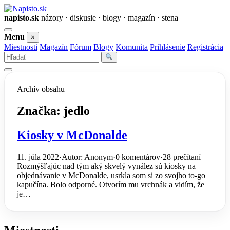
napisto.sk
názory · diskusie · blogy · magazín · stena
Otvoriť
Menu
×
menu
Miestnosti
Magazín
Fórum
Blogy
Komunita
Prihlásenie
Registrácia
Vyhľadať
Archív obsahu
Značka:
jedlo
Kiosky v McDonalde
11. júla 2022
·
Autor: Anonym
·
0 komentárov
·
28 prečítaní
Rozmýšľajúc nad tým aký skvelý vynález sú kiosky na
objednávanie v McDonalde, usrkla som si zo svojho to-go
kapučína. Bolo odporné. Otvorím mu vrchnák a vidím, že
je…