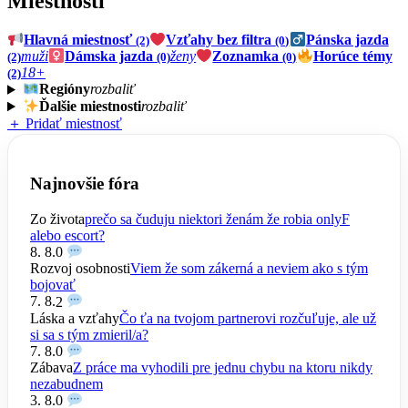
Miestnosti
Hlavná miestnosť
Vzťahy bez filtra
Pánska jazda
(2)
(0)
muži
Dámska jazda
ženy
Zoznamka
Horúce témy
(2)
(0)
(0)
18+
(2)
Regióny
rozbaliť
Ďalšie miestnosti
rozbaliť
＋ Pridať miestnosť
Najnovšie fóra
Zo života
prečo sa čuduju niektori ženám že robia onlyF
alebo escort?
8. 8.
0
Rozvoj osobnosti
Viem že som zákerná a neviem ako s tým
bojovať
7. 8.
2
Láska a vzťahy
Čo ťa na tvojom partnerovi rozčuľuje, ale už
si sa s tým zmieril/a?
7. 8.
0
Zábava
Z práce ma vyhodili pre jednu chybu na ktoru nikdy
nezabudnem
3. 8.
0