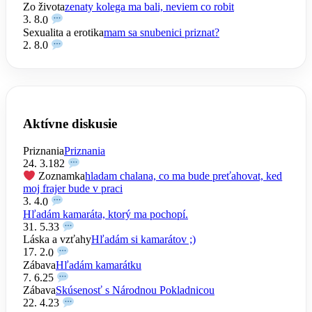
Zo života
zenaty kolega ma bali, neviem co robit
3. 8.
0
Sexualita a erotika
mam sa snubenici priznat?
2. 8.
0
Aktívne diskusie
Priznania
Priznania
24. 3.
182
Zoznamka
hladam chalana, co ma bude preťahovat, ked
moj frajer bude v praci
3. 4.
0
Hľadám kamaráta, ktorý ma pochopí.
31. 5.
33
Láska a vzťahy
Hľadám si kamarátov ;)
17. 2.
0
Zábava
Hľadám kamarátku
7. 6.
25
Zábava
Skúsenosť s Národnou Pokladnicou
22. 4.
23