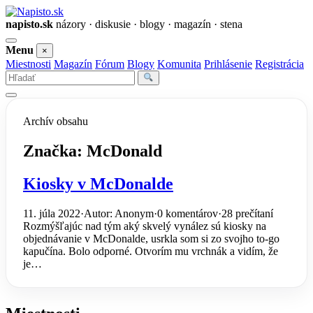
napisto.sk
názory · diskusie · blogy · magazín · stena
Otvoriť
Menu
×
menu
Miestnosti
Magazín
Fórum
Blogy
Komunita
Prihlásenie
Registrácia
Vyhľadať
Archív obsahu
Značka:
McDonald
Kiosky v McDonalde
11. júla 2022
·
Autor: Anonym
·
0 komentárov
·
28 prečítaní
Rozmýšľajúc nad tým aký skvelý vynález sú kiosky na
objednávanie v McDonalde, usrkla som si zo svojho to-go
kapučína. Bolo odporné. Otvorím mu vrchnák a vidím, že
je…