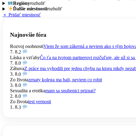
Regióny
rozbaliť
Ďalšie miestnosti
rozbaliť
＋ Pridať miestnosť
Najnovšie fóra
Rozvoj osobnosti
Viem že som zákerná a neviem ako s tým bojov
7. 8.
2
Láska a vzťahy
Čo ťa na tvojom partnerovi rozčuľuje, ale už si sa 
7. 8.
0
Zábava
Z práce ma vyhodili pre jednu chybu na ktoru nikdy nez
3. 8.
0
Zo života
zenaty kolega ma bali, neviem co robit
3. 8.
0
Sexualita a erotika
mam sa snubenici priznat?
2. 8.
0
Zo života
test vernosti
1. 8.
3