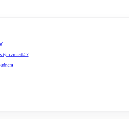
ať
s tým zmieril/a?
abudnem