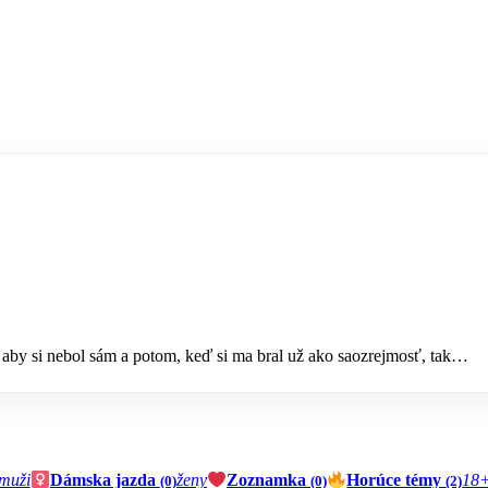
a, aby si nebol sám a potom, keď si ma bral už ako saozrejmosť, tak…
muži
Dámska jazda
ženy
Zoznamka
Horúce témy
18
(0)
(0)
(2)