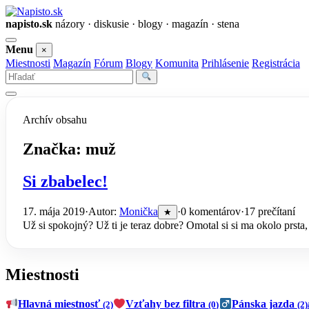
napisto.sk
názory · diskusie · blogy · magazín · stena
Otvoriť
Menu
×
menu
Miestnosti
Magazín
Fórum
Blogy
Komunita
Prihlásenie
Registrácia
Vyhľadať
Archív obsahu
Značka:
muž
Si zbabelec!
17. mája 2019
·
Autor:
Monička
·
0 komentárov
·
17 prečítaní
★
Už si spokojný? Už ti je teraz dobre? Omotal si si ma okolo prst
Miestnosti
Hlavná miestnosť
Vzťahy bez filtra
Pánska jazda
(2)
(0)
(2)