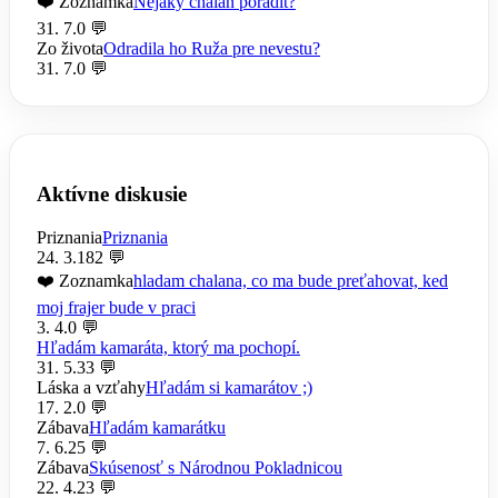
❤️ Zoznamka
Nejaky chalan poradit?
31. 7.
0 💬
Zo života
Odradila ho Ruža pre nevestu?
31. 7.
0 💬
Aktívne diskusie
Priznania
Priznania
24. 3.
182 💬
❤️ Zoznamka
hladam chalana, co ma bude preťahovat, ked
moj frajer bude v praci
3. 4.
0 💬
Hľadám kamaráta, ktorý ma pochopí.
31. 5.
33 💬
Láska a vzťahy
Hľadám si kamarátov ;)
17. 2.
0 💬
Zábava
Hľadám kamarátku
7. 6.
25 💬
Zábava
Skúsenosť s Národnou Pokladnicou
22. 4.
23 💬