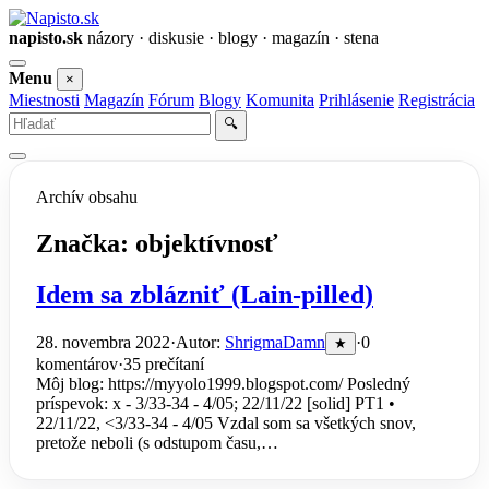
napisto.sk
názory · diskusie · blogy · magazín · stena
Otvoriť
Menu
×
menu
Miestnosti
Magazín
Fórum
Blogy
Komunita
Prihlásenie
Registrácia
Vyhľadať
🔍
Archív obsahu
Značka:
objektívnosť
Idem sa zblázniť (Lain-pilled)
28. novembra 2022
·
Autor:
ShrigmaDamn
·
0
★
komentárov
·
35 prečítaní
Môj blog: https://myyolo1999.blogspot.com/ Posledný
príspevok: x - 3/33-34 - 4/05; 22/11/22 [solid] PT1 •
22/11/22, <3/33-34 - 4/05 Vzdal som sa všetkých snov,
pretože neboli (s odstupom času,…