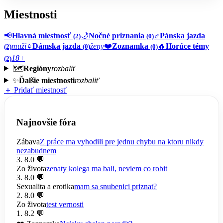
Miestnosti
📢
Hlavná miestnosť
🌙
Nočné priznania
♂️
Pánska jazda
(2)
(0)
muži
♀️
Dámska jazda
ženy
❤️
Zoznamka
🔥
Horúce témy
(2)
(0)
(0)
18+
(2)
🗺️
Regióny
rozbaliť
✨
Ďalšie miestnosti
rozbaliť
＋ Pridať miestnosť
Najnovšie fóra
Zábava
Z práce ma vyhodili pre jednu chybu na ktoru nikdy
nezabudnem
3. 8.
0 💬
Zo života
zenaty kolega ma bali, neviem co robit
3. 8.
0 💬
Sexualita a erotika
mam sa snubenici priznat?
2. 8.
0 💬
Zo života
test vernosti
1. 8.
2 💬