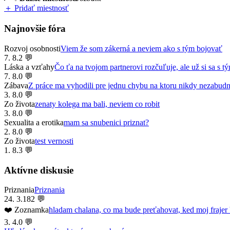
＋ Pridať miestnosť
Najnovšie fóra
Rozvoj osobnosti
Viem že som zákerná a neviem ako s tým bojovať
7. 8.
2 💬
Láska a vzťahy
Čo ťa na tvojom partnerovi rozčuľuje, ale už si sa s tý
7. 8.
0 💬
Zábava
Z práce ma vyhodili pre jednu chybu na ktoru nikdy nezabud
3. 8.
0 💬
Zo života
zenaty kolega ma bali, neviem co robit
3. 8.
0 💬
Sexualita a erotika
mam sa snubenici priznat?
2. 8.
0 💬
Zo života
test vernosti
1. 8.
3 💬
Aktívne diskusie
Priznania
Priznania
24. 3.
182 💬
❤️ Zoznamka
hladam chalana, co ma bude preťahovat, ked moj frajer 
3. 4.
0 💬