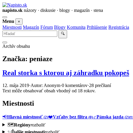
napisto.sk
názory · diskusie · blogy · magazín · stena
Otvoriť
Menu
×
menu
Miestnosti
Magazín
Fórum
Blogy
Komunita
Prihlásenie
Registrácia
Vyhľadať
🔍
Archív obsahu
Značka:
peniaze
Real storka s ktorou aj záhradku pokopeš
12. mája 2019
·
Autor: Anonym
·
0 komentárov
·
28 prečítaní
Text môže obsahovať obsah vhodný od 18 rokov.
Miestnosti
📢
Hlavná miestnosť
❤️
Vzťahy bez filtra
♂️
Pánska jazda
m
(2)
(0)
(2)
🗺️
Regióny
rozbaliť
✨
Ďalšie miestnosti
rozbaliť