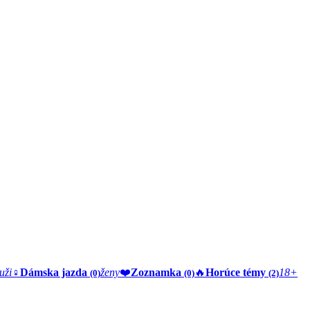
uži
♀️
Dámska jazda
ženy
❤️
Zoznamka
🔥
Horúce témy
18+
(0)
(0)
(2)