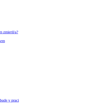
m zmieril/a?
nem
bude v praci