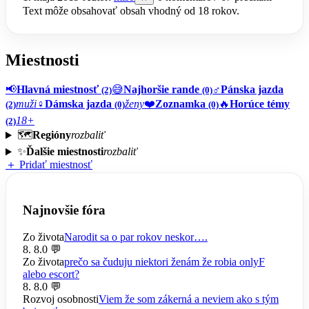
Text môže obsahovať obsah vhodný od 18 rokov.
Miestnosti
📢
Hlavná miestnosť
😅
Najhoršie rande
♂️
Pánska jazda
(2)
(0)
muži
♀️
Dámska jazda
ženy
❤️
Zoznamka
🔥
Horúce témy
(2)
(0)
(0)
18+
(2)
🗺️
Regióny
rozbaliť
✨
Ďalšie miestnosti
rozbaliť
＋ Pridať miestnosť
Najnovšie fóra
Zo života
Narodit sa o par rokov neskor….
8. 8.
0 💬
Zo života
prečo sa čuduju niektori ženám že robia onlyF
alebo escort?
8. 8.
0 💬
Rozvoj osobnosti
Viem že som zákerná a neviem ako s tým