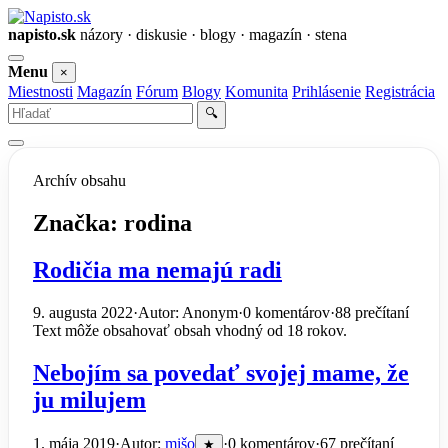
napisto.sk
názory · diskusie · blogy · magazín · stena
Otvoriť
Menu
×
menu
Miestnosti
Magazín
Fórum
Blogy
Komunita
Prihlásenie
Registrácia
Vyhľadať
🔍
Archív obsahu
Značka:
rodina
Rodičia ma nemajú radi
9. augusta 2022
·
Autor: Anonym
·
0 komentárov
·
88 prečítaní
Text môže obsahovať obsah vhodný od 18 rokov.
Nebojím sa povedať svojej mame, že
ju milujem
1. mája 2019
·
Autor:
mišo
·
0 komentárov
·
67 prečítaní
★