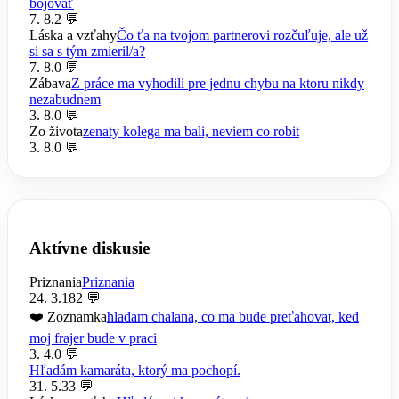
bojovať
7. 8.
2 💬
Láska a vzťahy
Čo ťa na tvojom partnerovi rozčuľuje, ale už
si sa s tým zmieril/a?
7. 8.
0 💬
Zábava
Z práce ma vyhodili pre jednu chybu na ktoru nikdy
nezabudnem
3. 8.
0 💬
Zo života
zenaty kolega ma bali, neviem co robit
3. 8.
0 💬
Aktívne diskusie
Priznania
Priznania
24. 3.
182 💬
❤️ Zoznamka
hladam chalana, co ma bude preťahovat, ked
moj frajer bude v praci
3. 4.
0 💬
Hľadám kamaráta, ktorý ma pochopí.
31. 5.
33 💬