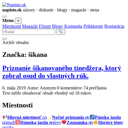
napisto.sk
názory · diskusie · blogy · magazín · stena
Otvoriť
Menu
×
menu
Miestnosti
Magazín
Fórum
Blogy
Komunita
Prihlásenie
Registrácia
Vyhľadať
Archív obsahu
Značka:
šikana
Priznanie šikanovaného tínedžera, ktorý
zobral osud do vlastných rúk.
6. mája 2019
·
Autor: Anonym
·
0 komentárov
·
74 prečítania
Text môže obsahovať obsah vhodný od 18 rokov.
Miestnosti
Hlavná miestnosť
Nočné priznania
Pánska jazda
(2)
(0)
muži
Dámska jazda
ženy
Zoznamka
Horúce témy
(2)
(0)
(0)
18+
(2)