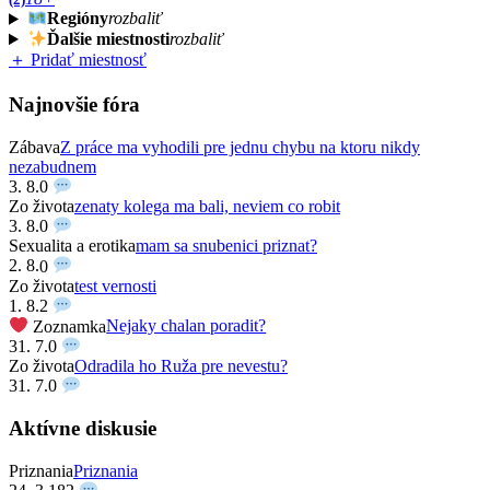
Regióny
rozbaliť
Ďalšie miestnosti
rozbaliť
＋ Pridať miestnosť
Najnovšie fóra
Zábava
Z práce ma vyhodili pre jednu chybu na ktoru nikdy
nezabudnem
3. 8.
0
Zo života
zenaty kolega ma bali, neviem co robit
3. 8.
0
Sexualita a erotika
mam sa snubenici priznat?
2. 8.
0
Zo života
test vernosti
1. 8.
2
Zoznamka
Nejaky chalan poradit?
31. 7.
0
Zo života
Odradila ho Ruža pre nevestu?
31. 7.
0
Aktívne diskusie
Priznania
Priznania