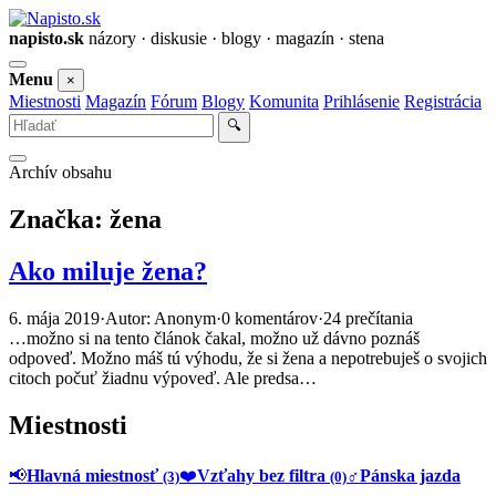
napisto.sk
názory · diskusie · blogy · magazín · stena
Otvoriť
Menu
×
menu
Miestnosti
Magazín
Fórum
Blogy
Komunita
Prihlásenie
Registrácia
Vyhľadať
🔍
Archív obsahu
Značka:
žena
Ako miluje žena?
6. mája 2019
·
Autor: Anonym
·
0 komentárov
·
24 prečítania
…možno si na tento článok čakal, možno už dávno poznáš
odpoveď. Možno máš tú výhodu, že si žena a nepotrebuješ o svojich
citoch počuť žiadnu výpoveď. Ale predsa…
Miestnosti
📢
Hlavná miestnosť
❤️
Vzťahy bez filtra
♂️
Pánska jazda
(3)
(0)