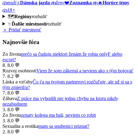
muži
♀️
Dámska jazda
ženy
❤️
Zoznamka
🔥
Horúce témy
(2)
(0)
(0)
18+
(2)
🗺️
Regióny
rozbaliť
✨
Ďalšie miestnosti
rozbaliť
＋ Pridať miestnosť
Najnovšie fóra
Zo života
prečo sa čuduju niektori ženám že robia onlyF alebo
escort?
8. 8.
0 💬
Rozvoj osobnosti
Viem že som zákerná a neviem ako s tým bojovať
7. 8.
2 💬
Láska a vzťahy
Čo ťa na tvojom partnerovi rozčuľuje, ale už si sa s
tým zmieril/a?
7. 8.
0 💬
Zábava
Z práce ma vyhodili pre jednu chybu na ktoru nikdy
nezabudnem
3. 8.
0 💬
Zo života
zenaty kolega ma bali, neviem co robit
3. 8.
0 💬
Sexualita a erotika
mam sa snubenici priznat?
2. 8.
0 💬