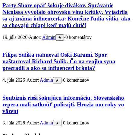
Party Shore opäť šokuje divákov. Správanie
Nicolasa vyvolalo obrovskú vlnu kritiky. Vyjadrila
sa aj známa influencerka: Konečne ľudia vidia, ako
sa chovajú chlapi keď majú chtíč!
19. júla 2026
·
Autor:
Admin
·
0 komentárov
★
Filipa Sulíka nahneval Oski Barami. Spor
naštartoval Richard Sulík. Čo na svojho syna
prezradil a ako sa influenceri bránia?
4. júla 2026
·
Autor:
Admin
·
0 komentárov
★
Šoubiznis rieši šokujúcu informáciu. Slovenského
repera mali zatknúť policajti. Hrozia mu roky vo
väzení
3. júla 2026
·
Autor:
Admin
·
0 komentárov
★