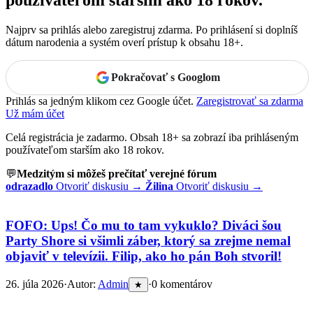
Najprv sa prihlás alebo zaregistruj zdarma. Po prihlásení si doplníš
dátum narodenia a systém overí prístup k obsahu 18+.
Pokračovať s Googlom
Prihlás sa jedným klikom cez Google účet.
Zaregistrovať sa zdarma
Už mám účet
Celá registrácia je zadarmo. Obsah 18+ sa zobrazí iba prihláseným
používateľom starším ako 18 rokov.
💬
Medzitým si môžeš prečítať verejné fórum
odrazadlo
Otvoriť diskusiu →
Žilina
Otvoriť diskusiu →
FOFO: Ups! Čo mu to tam vykuklo? Diváci šou
Party Shore si všimli záber, ktorý sa zrejme nemal
objaviť v televízii. Filip, ako ho pán Boh stvoril!
26. júla 2026
·
Autor:
Admin
·
0 komentárov
★