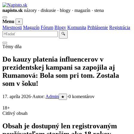
napisto.sk
názory · diskusie · blogy · magazín · stena
Otvoriť
Menu
×
menu
Miestnosti
Magazín
Fórum
Blogy
Komunita
Prihlásenie
Registrácia
Vyhľadať
🔍
Témy dňa
Do kauzy platenia influencerov v
prezidentskej kampani sa zapojila aj
Rumanová: Bola som pri tom. Zostala
som v šoku!
17. apríla 2026
·
Autor:
Admin
·
0 komentárov
★
18+
Citlivý obsah
Obsah je dostupný len registrovaným
používateľom starším ako 18 rokov.