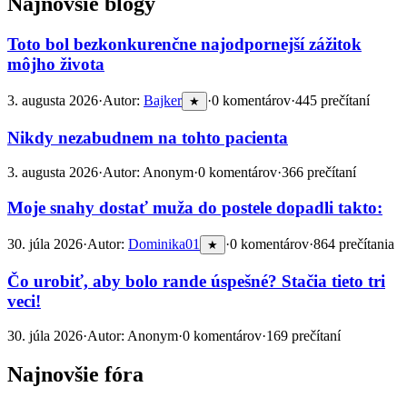
Najnovšie blogy
Toto bol bezkonkurenčne najodpornejší zážitok
môjho života
3. augusta 2026
·
Autor:
Bajker
·
0 komentárov
·
445 prečítaní
★
Nikdy nezabudnem na tohto pacienta
3. augusta 2026
·
Autor: Anonym
·
0 komentárov
·
366 prečítaní
Moje snahy dostať muža do postele dopadli takto:
30. júla 2026
·
Autor:
Dominika01
·
0 komentárov
·
864 prečítania
★
Čo urobiť, aby bolo rande úspešné? Stačia tieto tri
veci!
30. júla 2026
·
Autor: Anonym
·
0 komentárov
·
169 prečítaní
Najnovšie fóra