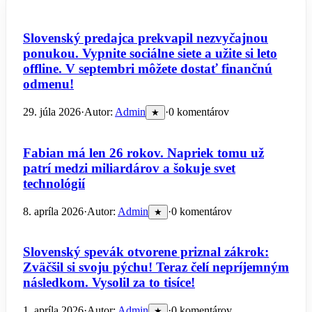
Slovenský predajca prekvapil nezvyčajnou
ponukou. Vypnite sociálne siete a užite si leto
offline. V septembri môžete dostať finančnú
odmenu!
29. júla 2026
·
Autor:
Admin
·
0 komentárov
★
Fabian má len 26 rokov. Napriek tomu už
patrí medzi miliardárov a šokuje svet
technológií
8. apríla 2026
·
Autor:
Admin
·
0 komentárov
★
Slovenský spevák otvorene priznal zákrok:
Zväčšil si svoju pýchu! Teraz čelí nepríjemným
následkom. Vysolil za to tisíce!
1. apríla 2026
·
Autor:
Admin
·
0 komentárov
★