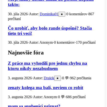
takto:
30. júla 2026
·
Autor:
Dominika01
·
0 komentárov
·
867
★
prečítaní
Čo urobiť, aby bolo rande úspešné? Stačia
tieto tri veci!
30. júla 2026
·
Autor: Anonym
·
0 komentárov
·
170 prečítaní
Najnovšie fóra
Z práce ma vyhodili pre jednu chybu na
ktoru nikdy nezabudnem
3. augusta 2026
·
Autor:
Drakik
·
0 💬
·
962 prečítania
★
zenaty kolega ma bali, neviem co robit
3. augusta 2026
·
Autor: Anonym
·
0 💬
·
686 prečítaní
mam sa snubenici priznat?