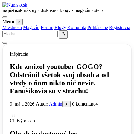
napisto.sk
názory · diskusie · blogy · magazín · stena
Otvoriť
Menu
×
menu
Miestnosti
Magazín
Fórum
Blogy
Komunita
Prihlásenie
Registrácia
Vyhľadať
🔍
Inšpirácia
Kde zmizol youtuber GOGO?
Odstránil všetok svoj obsah a od
vtedy o ňom nikto nič nevie.
Fanúšikovia sú v strachu!
9. mája 2026
·
Autor:
Admin
·
0 komentárov
★
18+
Citlivý obsah
Obsah je dostupný len