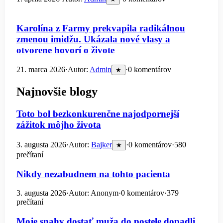
Karolína z Farmy prekvapila radikálnou
zmenou imidžu. Ukázala nové vlasy a
otvorene hovorí o živote
21. marca 2026
·
Autor:
Admin
·
0 komentárov
★
Najnovšie blogy
Toto bol bezkonkurenčne najodpornejší
zážitok môjho života
3. augusta 2026
·
Autor:
Bajker
·
0 komentárov
·
580
★
prečítaní
Nikdy nezabudnem na tohto pacienta
3. augusta 2026
·
Autor: Anonym
·
0 komentárov
·
379
prečítaní
Moje snahy dostať muža do postele dopadli