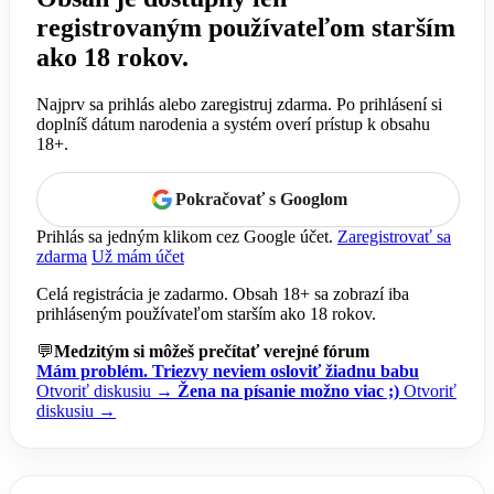
registrovaným používateľom starším
ako 18 rokov.
Najprv sa prihlás alebo zaregistruj zdarma. Po prihlásení si
doplníš dátum narodenia a systém overí prístup k obsahu
18+.
Pokračovať s Googlom
Prihlás sa jedným klikom cez Google účet.
Zaregistrovať sa
zdarma
Už mám účet
Celá registrácia je zadarmo. Obsah 18+ sa zobrazí iba
prihláseným používateľom starším ako 18 rokov.
💬
Medzitým si môžeš prečítať verejné fórum
Mám problém. Triezvy neviem osloviť žiadnu babu
Otvoriť diskusiu →
Žena na písanie možno viac ;)
Otvoriť
diskusiu →