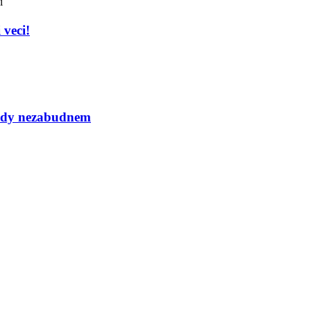
í
 veci!
ikdy nezabudnem