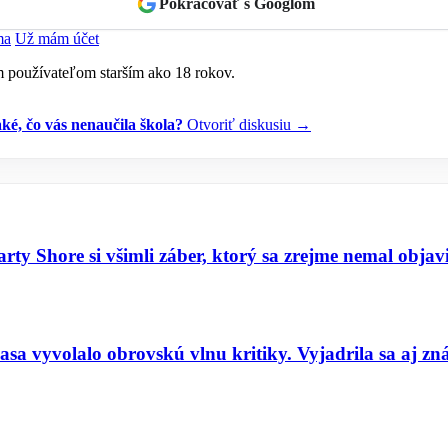
Pokračovať s Googlom
ma
Už mám účet
ým používateľom starším ako 18 rokov.
také, čo vás nenaučila škola?
Otvoriť diskusiu →
Shore si všimli záber, ktorý sa zrejme nemal objaviť v
sa vyvolalo obrovskú vlnu kritiky. Vyjadrila sa aj zn