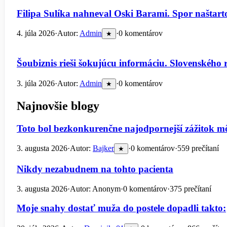
Filipa Sulíka nahneval Oski Barami. Spor naštarto
4. júla 2026
·
Autor:
Admin
·
0 komentárov
★
Šoubiznis rieši šokujúcu informáciu. Slovenského 
3. júla 2026
·
Autor:
Admin
·
0 komentárov
★
Najnovšie blogy
Toto bol bezkonkurenčne najodpornejší zážitok m
3. augusta 2026
·
Autor:
Bajker
·
0 komentárov
·
559 prečítaní
★
Nikdy nezabudnem na tohto pacienta
3. augusta 2026
·
Autor: Anonym
·
0 komentárov
·
375 prečítaní
Moje snahy dostať muža do postele dopadli takto: