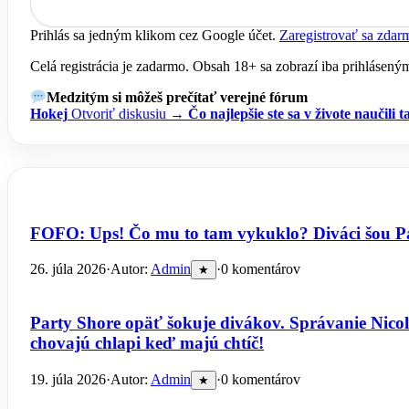
Prihlás sa jedným klikom cez Google účet.
Zaregistrovať sa zdar
Celá registrácia je zadarmo. Obsah 18+ sa zobrazí iba prihlásen
Medzitým si môžeš prečítať verejné fórum
Hokej
Otvoriť diskusiu →
Čo najlepšie ste sa v živote naučili 
FOFO: Ups! Čo mu to tam vykuklo? Diváci šou Party 
26. júla 2026
·
Autor:
Admin
·
0 komentárov
★
Party Shore opäť šokuje divákov. Správanie Nicola
chovajú chlapi keď majú chtíč!
19. júla 2026
·
Autor:
Admin
·
0 komentárov
★