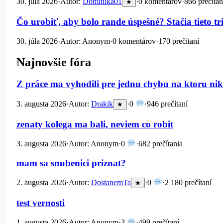
30. júla 2026
·
Autor:
Dominika01
·
0 komentárov
·
866 prečítan
★
Čo urobiť, aby bolo rande úspešné? Stačia tieto tri
30. júla 2026
·
Autor: Anonym
·
0 komentárov
·
170 prečítaní
Najnovšie fóra
Z práce ma vyhodili pre jednu chybu na ktoru n
3. augusta 2026
·
Autor:
Drakik
·
0
·
946 prečítaní
★
zenaty kolega ma bali, neviem co robit
3. augusta 2026
·
Autor: Anonym
·
0
·
682 prečítania
mam sa snubenici priznat?
2. augusta 2026
·
Autor:
DostanemTa
·
0
·
2 180 prečítaní
★
test vernosti
1. augusta 2026
·
Autor: Anonym
·
3
·
499 prečítaní