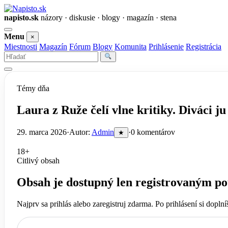
napisto.sk
názory · diskusie · blogy · magazín · stena
Otvoriť
Menu
×
menu
Miestnosti
Magazín
Fórum
Blogy
Komunita
Prihlásenie
Registrácia
Vyhľadať
Témy dňa
Laura z Ruže čelí vlne kritiky. Diváci j
29. marca 2026
·
Autor:
Admin
·
0 komentárov
★
18+
Citlivý obsah
Obsah je dostupný len registrovaným po
Najprv sa prihlás alebo zaregistruj zdarma. Po prihlásení si dopl