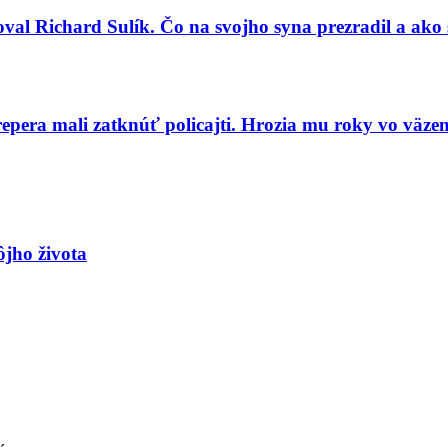
val Richard Sulík. Čo na svojho syna prezradil a ako 
repera mali zatknúť policajti. Hrozia mu roky vo väzen
ôjho života