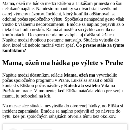
Mama, ožeň ma hádka medzi Eliškou a Lukášom priniesla do šou
nečakané napätie. Namiesto romantiky sa diváci stali svedkami
ostrej výmeny názorov. Incident, ktorý konflikt odštartoval, sa
odohral počas spoločného výletu. Spočiatku nenápadné gesto však
viedlo k vážnemu nedorozumeniu. Emócie sa naplno prejavili až o
niekoľko hodín neskôr. Ranná atmosféra sa rýchlo zmenila na
konfrontáciu. Do sporu nepriamo vstúpila aj ďalšia súťažiaca.
Napätie medzi dvojicou postupne narastalo. Situácia vyústila do
slov, ktoré už nebolo možné vziať späť.
Čo presne stálo za týmto
konfliktom?
Mama, ožeň ma hádka po výlete v Prahe
Napätie medzi účastníkmi relácie
Mama, ožeň ma
vyvrcholilo
počas spoločného programu v Prahe. Lukáš sa snažil o bližší
kontakt s Eliškou počas návštevy
Katedrála svätého Víta
na
Pražskom hrade. V momente, keď Eliška natáčala video pre svoju
mamu, ju pobozkal na krk.
Na mieste síce situácia nevyústila do otvorenej hádky, no Eliška si
incident zapamätala. Emócie sa naplno prejavili až po návrate do
bytu, kde pri spoločných raňajkách otvorila tému bez okolkov.