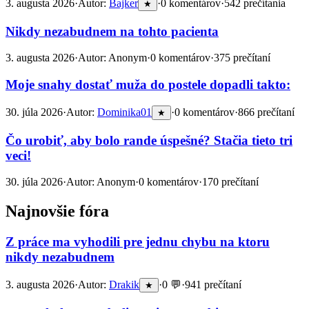
3. augusta 2026
·
Autor:
Bajker
·
0 komentárov
·
542 prečítania
★
Nikdy nezabudnem na tohto pacienta
3. augusta 2026
·
Autor: Anonym
·
0 komentárov
·
375 prečítaní
Moje snahy dostať muža do postele dopadli takto:
30. júla 2026
·
Autor:
Dominika01
·
0 komentárov
·
866 prečítaní
★
Čo urobiť, aby bolo rande úspešné? Stačia tieto tri
veci!
30. júla 2026
·
Autor: Anonym
·
0 komentárov
·
170 prečítaní
Najnovšie fóra
Z práce ma vyhodili pre jednu chybu na ktoru
nikdy nezabudnem
3. augusta 2026
·
Autor:
Drakik
·
0 💬
·
941 prečítaní
★