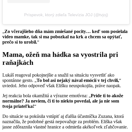
Príspevok, ktorý zdieľa Televízia JOJ (@tvjoj)
„
Zo včerajšieho dňa mám zmiešané pocity… keď som posielala
video mamke, tak si ma pobozkal na krk a chcem sa opýtať,
prečo si to urobil.
“
Mama, ožeň ma hádka sa vyostrila pri
raňajkách
Lukáš reagoval pokojnejšie a snažil sa situáciu vysvetliť ako
spontánne gesto. „
To bol asi nejaký nával emócií v tej chvíli,
“
uviedol. Jeho odpoveď však Elišku neuspokojila, práve naopak.
Jej reakcia bola okamžitá a výrazne emotívna: „
Príde ti to akože
normálne? Ja neviem, či ti to niekto povedal, ale ja nie som
tvoja priateľka!
“
Do situácie sa pokúsila vstúpiť aj ďalšia účastníčka Zuzana, ktorá
naznačila, že podobné gestá nepovažuje za problém. Eliška však
jasne zdôraznila vlastné hranice a odmietla akékoľvek zľahčovanie.