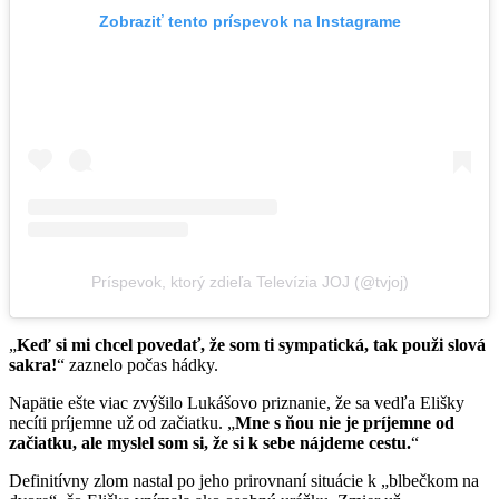
Zobraziť tento príspevok na Instagrame
Príspevok, ktorý zdieľa Televízia JOJ (@tvjoj)
„
Keď si mi chcel povedať, že som ti sympatická, tak použi slová
sakra!
“ zaznelo počas hádky.
Napätie ešte viac zvýšilo Lukášovo priznanie, že sa vedľa Elišky
necíti príjemne už od začiatku. „
Mne s ňou nie je príjemne od
začiatku, ale myslel som si, že si k sebe nájdeme cestu.
“
Definitívny zlom nastal po jeho prirovnaní situácie k „blbečkom na