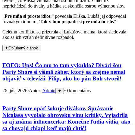
dvore“, čo Eliška vnímala ako osobnú urážku. Zmier už
neprichádzal do úvahy a hádka sa skončila ostrou výmenou slov.
„
Pre mňa si proste idiot,
“ povedala Eliška. Lukáš jej odpovedal
rovnakým tónom: „
Tak v tom prípade si pre mňa to isté.
“
Celému konfliktu sa prizerala aj Lukášova mama, ktorá sledovala,
ako sa ich vzťah definitívne rozpadol.
★
Obľúbený článok
FOFO: Ups! Čo mu to tam vykuklo? Diváci šou
Party Shore si všimli záber, ktorý sa zrejme nemal
objaviť v televízii. Filip, ako ho pán Boh stvoril!
26. júla 2026
·
Autor:
Admin
·
0 komentárov
★
Party Shore opäť šokuje divákov. Správanie
Nicolasa vyvolalo obrovskú vlnu kritiky. Vyjadrila
sa aj známa influencerka: Konečne ľudia vidia, ako
sa chovajú chlapi keď majú chtíč!