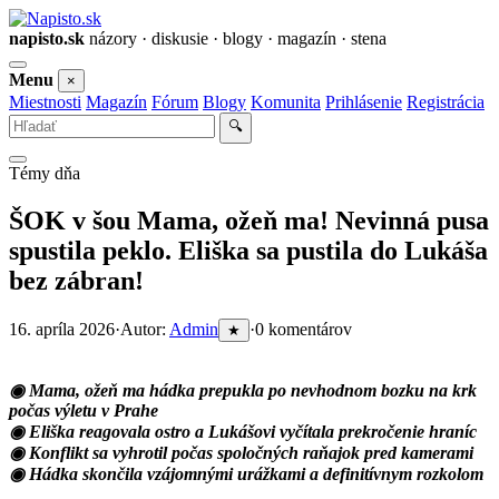
napisto.sk
názory · diskusie · blogy · magazín · stena
Otvoriť
Menu
×
menu
Miestnosti
Magazín
Fórum
Blogy
Komunita
Prihlásenie
Registrácia
Vyhľadať
🔍
Témy dňa
ŠOK v šou Mama, ožeň ma! Nevinná pusa
spustila peklo. Eliška sa pustila do Lukáša
bez zábran!
16. apríla 2026
·
Autor:
Admin
·
0 komentárov
★
◉ Mama, ožeň ma hádka prepukla po nevhodnom bozku na krk
počas výletu v Prahe
◉ Eliška reagovala ostro a Lukášovi vyčítala prekročenie hraníc
◉ Konflikt sa vyhrotil počas spoločných raňajok pred kamerami
◉ Hádka skončila vzájomnými urážkami a definitívnym rozkolom