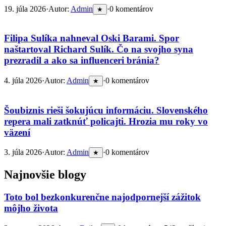
19. júla 2026
·
Autor:
Admin
·
0 komentárov
★
Filipa Sulíka nahneval Oski Barami. Spor
naštartoval Richard Sulík. Čo na svojho syna
prezradil a ako sa influenceri bránia?
4. júla 2026
·
Autor:
Admin
·
0 komentárov
★
Šoubiznis rieši šokujúcu informáciu. Slovenského
repera mali zatknúť policajti. Hrozia mu roky vo
väzení
3. júla 2026
·
Autor:
Admin
·
0 komentárov
★
Najnovšie blogy
Toto bol bezkonkurenčne najodpornejší zážitok
môjho života