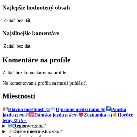
Najlepšie hodnotený obsah
Zatiaľ bez dát.
Najsilnejšie komentáre
Zatiaľ bez dát.
Komentáre na profile
Zatiaľ bez komentárov na profile.
Na komentovanie profilu sa musíš prihlásiť.
Miestnosti
Hlavná miestnosť
Úprimne medzi nami
Pánska
(2)
(0)
jazda
muži
Dámska jazda
ženy
Zoznamka
Horúce
(2)
(0)
(0)
témy
18+
(2)
Regióny
rozbaliť
Ďalšie miestnosti
rozbaliť