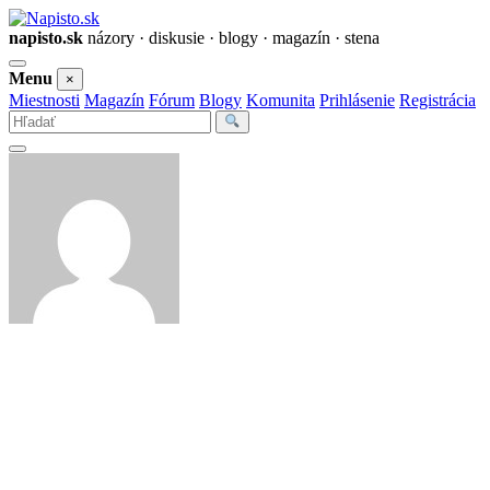
napisto.sk
názory · diskusie · blogy · magazín · stena
Otvoriť
Menu
×
menu
Miestnosti
Magazín
Fórum
Blogy
Komunita
Prihlásenie
Registrácia
Vyhľadať