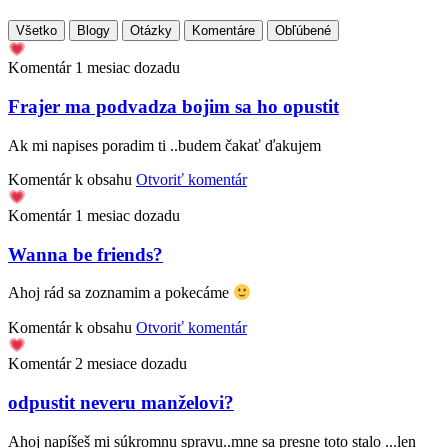
Všetko
Blogy
Otázky
Komentáre
Obľúbené
Komentár
1 mesiac dozadu
Frajer ma podvadza bojim sa ho opustit
Ak mi napises poradim ti ..budem čakať ďakujem
Komentár k obsahu
Otvoriť komentár
Komentár
1 mesiac dozadu
Wanna be friends?
Ahoj rád sa zoznamim a pokecáme
Komentár k obsahu
Otvoriť komentár
Komentár
2 mesiace dozadu
odpustit neveru manželovi?
Ahoj napíšeš mi súkromnu spravu..mne sa presne toto stalo ...len