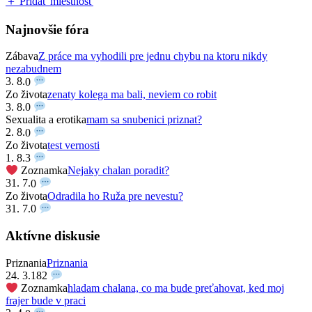
＋ Pridať miestnosť
Najnovšie fóra
Zábava
Z práce ma vyhodili pre jednu chybu na ktoru nikdy
nezabudnem
3. 8.
0
Zo života
zenaty kolega ma bali, neviem co robit
3. 8.
0
Sexualita a erotika
mam sa snubenici priznat?
2. 8.
0
Zo života
test vernosti
1. 8.
3
Zoznamka
Nejaky chalan poradit?
31. 7.
0
Zo života
Odradila ho Ruža pre nevestu?
31. 7.
0
Aktívne diskusie
Priznania
Priznania
24. 3.
182
Zoznamka
hladam chalana, co ma bude preťahovat, ked moj
frajer bude v praci