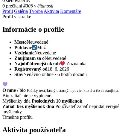
0
sledovateľov
0
prečítaní
#306 v čítanosti
Profil
Galéria
Tvorba
Aktivita
Komentáre
Profil v skratke
Informácie o profile
Mesto
Neuvedené
Pohlavie
Muž
Vzdelanie
Neuvedené
Zaujímam sa o
Neuvedené
Najobľúbenejší okruh
Zoznamka
Registrovaný od
18. 6. 2026
Stav
Nedávno online · 6 hodín dozadu
O mne / bio
Krátky text, ktorý ostatným povie, kto si a čo ťa zaujíma.
Bio zatiaľ nie je vyplnené.
Myšlienky dňa
Posledných 10 myšlienok
Zatiaľ bez myšlienok dňa
Používateľ zatiaľ nepridal verejné
myšlienky.
Timeline profilu
Aktivita používateľa