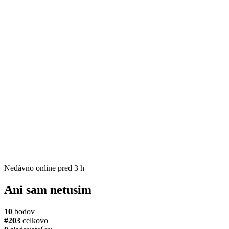
Nedávno online
pred 3 h
Ani sam netusim
10
bodov
#203
celkovo