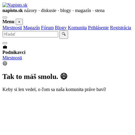
napisto.sk
názory · diskusie · blogy · magazín · stena
Otvoriť
Menu
×
menu
Miestnosti
Magazín
Fórum
Blogy
Komunita
Prihlásenie
Registrácia
Vyhľadať
🔍
💼
Podnikavci
Miestnosti
😄
Tak to máš smolu. 😄
Keby si len vedel, o čom sa naša komunita práve baví!