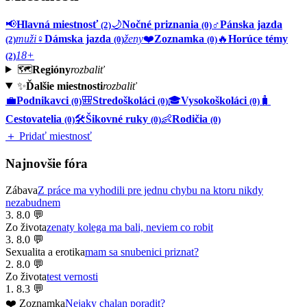
📢
Hlavná miestnosť
🌙
Nočné priznania
♂️
Pánska jazda
(2)
(0)
muži
♀️
Dámska jazda
ženy
❤️
Zoznamka
🔥
Horúce témy
(2)
(0)
(0)
18+
(2)
🗺️
Regióny
rozbaliť
✨
Ďalšie miestnosti
rozbaliť
💼
Podnikavci
🎒
Stredoškoláci
🎓
Vysokoškoláci
🧳
(0)
(0)
(0)
Cestovatelia
🛠️
Šikovné ruky
👶
Rodičia
(0)
(0)
(0)
＋ Pridať miestnosť
Najnovšie fóra
Zábava
Z práce ma vyhodili pre jednu chybu na ktoru nikdy
nezabudnem
3. 8.
0 💬
Zo života
zenaty kolega ma bali, neviem co robit
3. 8.
0 💬
Sexualita a erotika
mam sa snubenici priznat?
2. 8.
0 💬
Zo života
test vernosti
1. 8.
3 💬
❤️ Zoznamka
Nejaky chalan poradit?