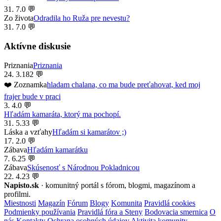
31. 7.
0 💬
Zo života
Odradila ho Ruža pre nevestu?
31. 7.
0 💬
Aktívne diskusie
Priznania
Priznania
24. 3.
182 💬
❤️ Zoznamka
hladam chalana, co ma bude preťahovat, ked moj
frajer bude v praci
3. 4.
0 💬
Hľadám kamaráta, ktorý ma pochopí.
31. 5.
33 💬
Láska a vzťahy
Hľadám si kamarátov ;)
17. 2.
0 💬
Zábava
Hľadám kamarátku
7. 6.
25 💬
Zábava
Skúsenosť s Národnou Pokladnicou
22. 4.
23 💬
Napisto.sk
· komunitný portál s fórom, blogmi, magazínom a
profilmi.
Miestnosti
Magazín
Fórum
Blogy
Komunita
Pravidlá cookies
Podmienky používania
Pravidlá fóra a Steny
Bodovacia smernica
O
nás
Kontakty
Ochrana osobných údajov
Aktivita komunity