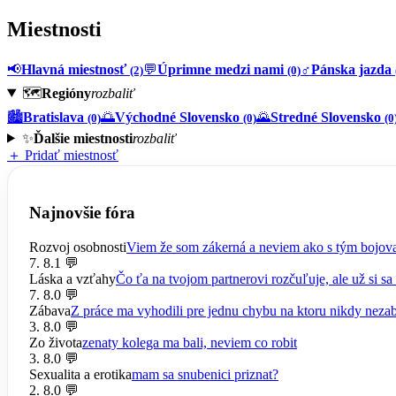
Miestnosti
📢
Hlavná miestnosť
💬
Úprimne medzi nami
♂️
Pánska jazda
(2)
(0)
🗺️
Regióny
rozbaliť
🏙️
Bratislava
🌅
Východné Slovensko
🌄
Stredné Slovensko
(0)
(0)
(0
✨
Ďalšie miestnosti
rozbaliť
＋ Pridať miestnosť
Najnovšie fóra
Rozvoj osobnosti
Viem že som zákerná a neviem ako s tým bojov
7. 8.
1 💬
Láska a vzťahy
Čo ťa na tvojom partnerovi rozčuľuje, ale už si sa 
7. 8.
0 💬
Zábava
Z práce ma vyhodili pre jednu chybu na ktoru nikdy nez
3. 8.
0 💬
Zo života
zenaty kolega ma bali, neviem co robit
3. 8.
0 💬
Sexualita a erotika
mam sa snubenici priznat?
2. 8.
0 💬