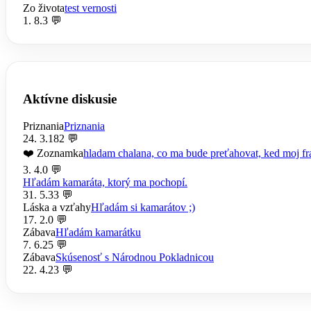
Zo života
test vernosti
1. 8.
3 💬
Aktívne diskusie
Priznania
Priznania
24. 3.
182 💬
❤️ Zoznamka
hladam chalana, co ma bude preťahovat, ked moj fra
3. 4.
0 💬
Hľadám kamaráta, ktorý ma pochopí.
31. 5.
33 💬
Láska a vzťahy
Hľadám si kamarátov ;)
17. 2.
0 💬
Zábava
Hľadám kamarátku
7. 6.
25 💬
Zábava
Skúsenosť s Národnou Pokladnicou
22. 4.
23 💬