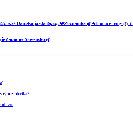
muži
♀️
Dámska jazda
ženy
❤️
Zoznamka
🔥
Horúce témy
18
(2)
(0)
(0)
(2)
🌇
Západné Slovensko
)
(0)
ať
s tým zmieril/a?
abudnem