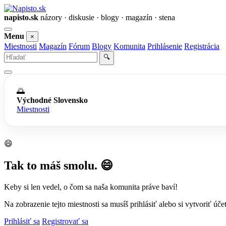
napisto.sk
názory · diskusie · blogy · magazín · stena
Otvoriť
Menu
×
menu
Miestnosti
Magazín
Fórum
Blogy
Komunita
Prihlásenie
Registrácia
Vyhľadať
🔍
🌅
Východné Slovensko
Miestnosti
😄
Tak to máš smolu. 😄
Keby si len vedel, o čom sa naša komunita práve baví!
Na zobrazenie tejto miestnosti sa musíš prihlásiť alebo si vytvoriť účet
Prihlásiť sa
Registrovať sa