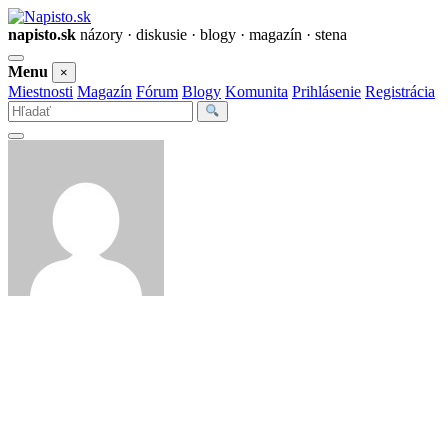
napisto.sk
názory · diskusie · blogy · magazín · stena
Otvoriť
Menu
×
menu
Miestnosti
Magazín
Fórum
Blogy
Komunita
Prihlásenie
Registrácia
Vyhľadať