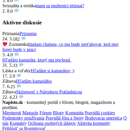
3. 8.
0
Sexualita a erotika
mam sa snubenici priznat?
2. 8.
0
Aktívne diskusie
Priznania
Priznania
24. 3.
182
Zoznamka
hladam chalana, co ma bude preťahovat, ked moj
frajer bude v praci
3. 4.
0
Hľadám kamaráta, ktorý ma pochopí.
31. 5.
33
Láska a vzťahy
Hľadám si kamarátov ;)
17. 2.
0
Zábava
Hľadám kamarátku
7. 6.
25
Zábava
Skúsenosť s Národnou Pokladnicou
22. 4.
23
Napisto.sk
· komunitný portál s fórom, blogmi, magazínom a
profilmi.
Miestnosti
Magazín
Fórum
Blogy
Komunita
Pravidlá cookies
Podmienky používania
Pravidlá fóra a Steny
Bodovacia smernica
O
nás
Kontakty
Ochrana osobných údajov
Aktivita komunity
Prihlásiť sa
Registrovať