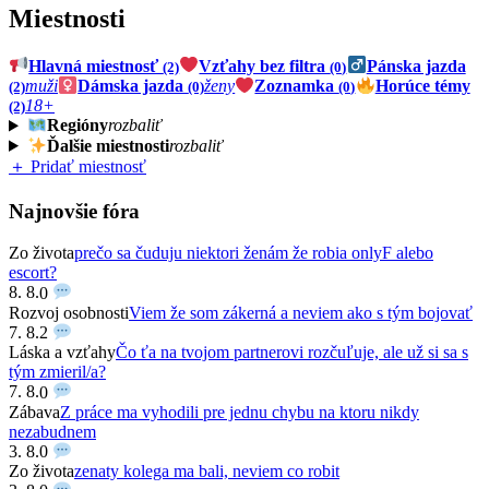
Miestnosti
Hlavná miestnosť
Vzťahy bez filtra
Pánska jazda
(2)
(0)
muži
Dámska jazda
ženy
Zoznamka
Horúce témy
(2)
(0)
(0)
18+
(2)
Regióny
rozbaliť
Ďalšie miestnosti
rozbaliť
＋ Pridať miestnosť
Najnovšie fóra
Zo života
prečo sa čuduju niektori ženám že robia onlyF alebo
escort?
8. 8.
0
Rozvoj osobnosti
Viem že som zákerná a neviem ako s tým bojovať
7. 8.
2
Láska a vzťahy
Čo ťa na tvojom partnerovi rozčuľuje, ale už si sa s
tým zmieril/a?
7. 8.
0
Zábava
Z práce ma vyhodili pre jednu chybu na ktoru nikdy
nezabudnem
3. 8.
0
Zo života
zenaty kolega ma bali, neviem co robit