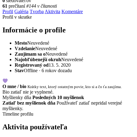
0
sledovateľov
61
prečítaní
#144 v čítanosti
Profil
Galéria
Tvorba
Aktivita
Komentáre
Profil v skratke
Informácie o profile
Mesto
Neuvedené
Vzdelanie
Neuvedené
Zaujímam sa o
Neuvedené
Najobľúbenejší okruh
Neuvedené
Registrovaný od
13. 5. 2020
Stav
Offline · 6 rokov dozadu
O mne / bio
Krátky text, ktorý ostatným povie, kto si a čo ťa zaujíma.
Bio zatiaľ nie je vyplnené.
Myšlienky dňa
Posledných 10 myšlienok
Zatiaľ bez myšlienok dňa
Používateľ zatiaľ nepridal verejné
myšlienky.
Timeline profilu
Aktivita používateľa