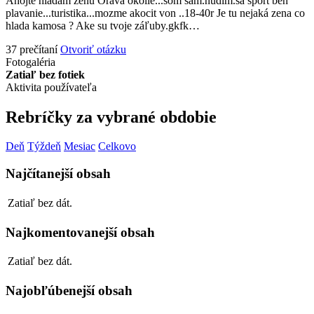
Ahojte hladam zenu Orava okolie...som sam.nudim.sa sport beh
plavanie...turistika...mozme akocit von ..18-40r Je tu nejaká zena co
hlada kamosa ? Ake su tvoje záľuby.gkfk…
37 prečítaní
Otvoriť otázku
Fotogaléria
Zatiaľ bez fotiek
Aktivita používateľa
Rebríčky za vybrané obdobie
Deň
Týždeň
Mesiac
Celkovo
Najčítanejší obsah
Zatiaľ bez dát.
Najkomentovanejší obsah
Zatiaľ bez dát.
Najobľúbenejší obsah