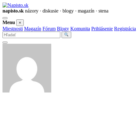
napisto.sk
názory · diskusie · blogy · magazín · stena
Otvoriť
Menu
×
menu
Miestnosti
Magazín
Fórum
Blogy
Komunita
Prihlásenie
Registrácia
Vyhľadať