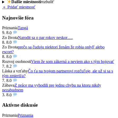
Ďalšie miestnosti
rozbaliť
＋ Pridať miestnosť
Najnovšie fóra
Priznania
Tangá
9. 8.
0
Zo života
Narodit sa o par rokov neskor….
8. 8.
0
Zo života
prečo sa čuduju niektori ženám že robia onlyF alebo
escort?
8. 8.
0
Rozvoj osobnosti
Viem že som zákerná a neviem ako s tým bojovať
7. 8.
2
Láska a vzťahy
Čo ťa na tvojom partnerovi rozčuľuje, ale už si sa s
tým zmieril/a?
7. 8.
0
Zábava
Z práce ma vyhodili pre jednu chybu na ktoru nikdy
nezabudnem
3. 8.
0
Aktívne diskusie
Priznania
Priznania