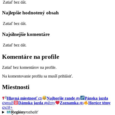
Zatiaľ bez dát.
Najlepšie hodnotený obsah
Zatiaľ bez dát.
Najsilnejšie komentáre
Zatiaľ bez dát.
Komentáre na profile
Zatiaľ bez komentárov na profile.
Na komentovanie profilu sa musíš prihlásiť.
Miestnosti
Hlavná miestnosť
Najhoršie rande
Pánska jazda
(2)
(0)
muži
Dámska jazda
ženy
Zoznamka
Horúce témy
(2)
(0)
(0)
18+
(2)
Regióny
rozbaliť