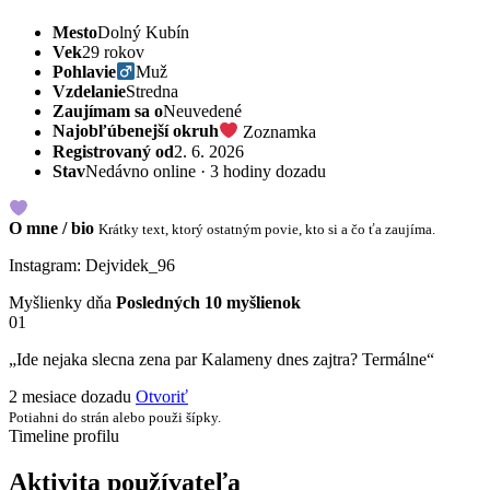
Mesto
Dolný Kubín
Vek
29 rokov
Pohlavie
Muž
Vzdelanie
Stredna
Zaujímam sa o
Neuvedené
Najobľúbenejší okruh
Zoznamka
Registrovaný od
2. 6. 2026
Stav
Nedávno online · 3 hodiny dozadu
O mne / bio
Krátky text, ktorý ostatným povie, kto si a čo ťa zaujíma.
Instagram: Dejvidek_96
Myšlienky dňa
Posledných 10 myšlienok
01
„Ide nejaka slecna zena par Kalameny dnes zajtra? Termálne“
2 mesiace dozadu
Otvoriť
Potiahni do strán alebo použi šípky.
Timeline profilu
Aktivita používateľa