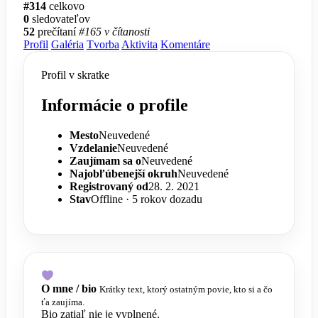
#314
celkovo
0
sledovateľov
52
prečítaní
#165 v čítanosti
Profil
Galéria
Tvorba
Aktivita
Komentáre
Profil v skratke
Informácie o profile
Mesto
Neuvedené
Vzdelanie
Neuvedené
Zaujímam sa o
Neuvedené
Najobľúbenejší okruh
Neuvedené
Registrovaný od
28. 2. 2021
Stav
Offline · 5 rokov dozadu
O mne / bio
Krátky text, ktorý ostatným povie, kto si a čo
ťa zaujíma.
Bio zatiaľ nie je vyplnené.