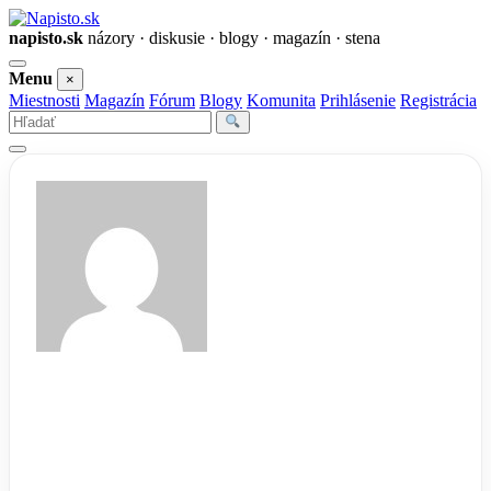
napisto.sk
názory · diskusie · blogy · magazín · stena
Otvoriť
Menu
×
menu
Miestnosti
Magazín
Fórum
Blogy
Komunita
Prihlásenie
Registrácia
Vyhľadať