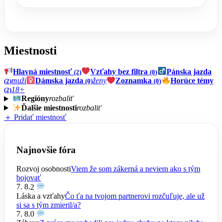
Miestnosti
Hlavná miestnosť
Vzťahy bez filtra
Pánska jazda
(2)
(0)
muži
Dámska jazda
ženy
Zoznamka
Horúce témy
(2)
(0)
(0)
18+
(2)
Regióny
rozbaliť
Ďalšie miestnosti
rozbaliť
＋ Pridať miestnosť
Najnovšie fóra
Rozvoj osobnosti
Viem že som zákerná a neviem ako s tým
bojovať
7. 8.
2
Láska a vzťahy
Čo ťa na tvojom partnerovi rozčuľuje, ale už
si sa s tým zmieril/a?
7. 8.
0