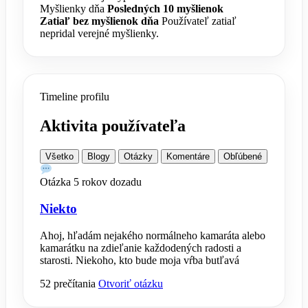
Myšlienky dňa
Posledných 10 myšlienok
Zatiaľ bez myšlienok dňa
Používateľ zatiaľ
nepridal verejné myšlienky.
Timeline profilu
Aktivita používateľa
Všetko
Blogy
Otázky
Komentáre
Obľúbené
Otázka
5 rokov dozadu
Niekto
Ahoj, hľadám nejakého normálneho kamaráta alebo
kamarátku na zdieľanie každodených radosti a
starosti. Niekoho, kto bude moja vŕba butľavá
52 prečítania
Otvoriť otázku