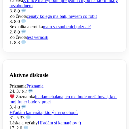
Zábava
Z práce ma vyhodili pre jednu chybu na ktoru nikdy
nezabudnem
3. 8.
0
Zo života
zenaty kolega ma bali, neviem co robit
3. 8.
0
Sexualita a erotika
mam sa snubenici priznat?
2. 8.
0
Zo života
test vernosti
1. 8.
3
Aktívne diskusie
Priznania
Priznania
24. 3.
182
Zoznamka
hladam chalana, co ma bude preťahovat, ked
moj frajer bude v praci
3. 4.
0
Hľadám kamaráta, ktorý ma pochopí.
31. 5.
33
Láska a vzťahy
Hľadám si kamarátov ;)
17. 2.
0