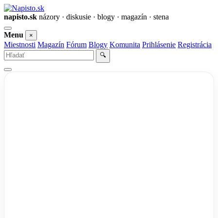
napisto.sk
názory · diskusie · blogy · magazín · stena
Otvoriť
Menu
×
menu
Miestnosti
Magazín
Fórum
Blogy
Komunita
Prihlásenie
Registrácia
Vyhľadať
🔍