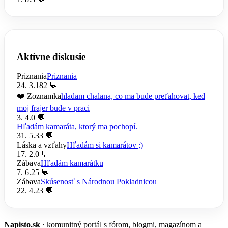
Aktívne diskusie
Priznania
Priznania
24. 3.
182 💬
❤️ Zoznamka
hladam chalana, co ma bude preťahovat, ked
moj frajer bude v praci
3. 4.
0 💬
Hľadám kamaráta, ktorý ma pochopí.
31. 5.
33 💬
Láska a vzťahy
Hľadám si kamarátov ;)
17. 2.
0 💬
Zábava
Hľadám kamarátku
7. 6.
25 💬
Zábava
Skúsenosť s Národnou Pokladnicou
22. 4.
23 💬
Napisto.sk
· komunitný portál s fórom, blogmi, magazínom a