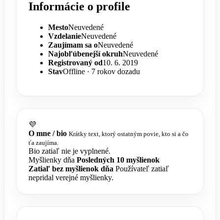
Informácie o profile
Mesto
Neuvedené
Vzdelanie
Neuvedené
Zaujímam sa o
Neuvedené
Najobľúbenejší okruh
Neuvedené
Registrovaný od
10. 6. 2019
Stav
Offline · 7 rokov dozadu
💜
O mne / bio
Krátky text, ktorý ostatným povie, kto si a čo
ťa zaujíma.
Bio zatiaľ nie je vyplnené.
Myšlienky dňa
Posledných 10 myšlienok
Zatiaľ bez myšlienok dňa
Používateľ zatiaľ
nepridal verejné myšlienky.