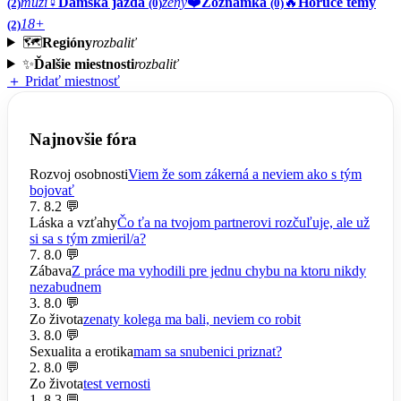
muži
♀️
Dámska jazda
ženy
❤️
Zoznamka
🔥
Horúce témy
(2)
(0)
(0)
18+
(2)
🗺️
Regióny
rozbaliť
✨
Ďalšie miestnosti
rozbaliť
＋ Pridať miestnosť
Najnovšie fóra
Rozvoj osobnosti
Viem že som zákerná a neviem ako s tým
bojovať
7. 8.
2 💬
Láska a vzťahy
Čo ťa na tvojom partnerovi rozčuľuje, ale už
si sa s tým zmieril/a?
7. 8.
0 💬
Zábava
Z práce ma vyhodili pre jednu chybu na ktoru nikdy
nezabudnem
3. 8.
0 💬
Zo života
zenaty kolega ma bali, neviem co robit
3. 8.
0 💬
Sexualita a erotika
mam sa snubenici priznat?
2. 8.
0 💬
Zo života
test vernosti
1. 8.
3 💬