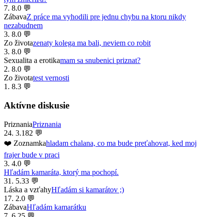
7. 8.
0 💬
Zábava
Z práce ma vyhodili pre jednu chybu na ktoru nikdy
nezabudnem
3. 8.
0 💬
Zo života
zenaty kolega ma bali, neviem co robit
3. 8.
0 💬
Sexualita a erotika
mam sa snubenici priznat?
2. 8.
0 💬
Zo života
test vernosti
1. 8.
3 💬
Aktívne diskusie
Priznania
Priznania
24. 3.
182 💬
❤️ Zoznamka
hladam chalana, co ma bude preťahovat, ked moj
frajer bude v praci
3. 4.
0 💬
Hľadám kamaráta, ktorý ma pochopí.
31. 5.
33 💬
Láska a vzťahy
Hľadám si kamarátov ;)
17. 2.
0 💬
Zábava
Hľadám kamarátku
7. 6.
25 💬