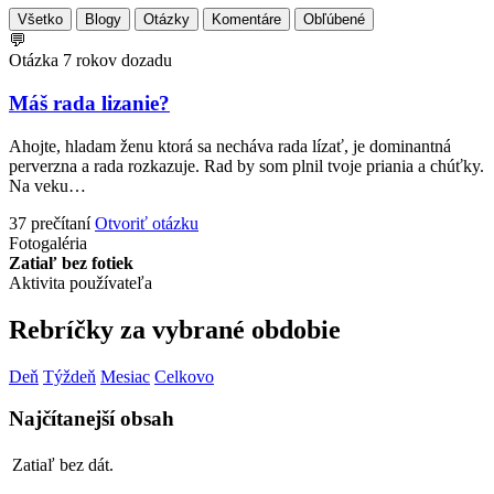
Všetko
Blogy
Otázky
Komentáre
Obľúbené
💬
Otázka
7 rokov dozadu
Máš rada lizanie?
Ahojte, hladam ženu ktorá sa necháva rada lízať, je dominantná
perverzna a rada rozkazuje. Rad by som plnil tvoje priania a chúťky.
Na veku…
37 prečítaní
Otvoriť otázku
Fotogaléria
Zatiaľ bez fotiek
Aktivita používateľa
Rebríčky za vybrané obdobie
Deň
Týždeň
Mesiac
Celkovo
Najčítanejší obsah
Zatiaľ bez dát.