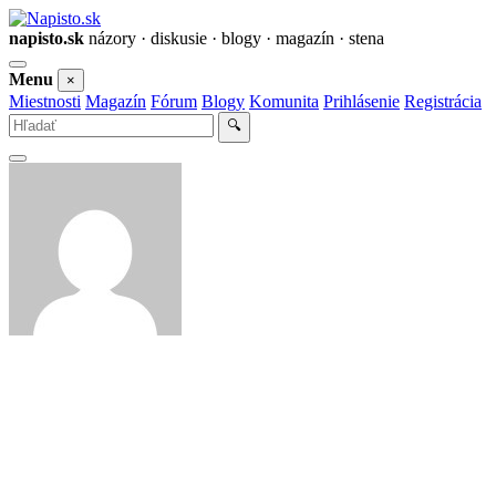
napisto.sk
názory · diskusie · blogy · magazín · stena
Otvoriť
Menu
×
menu
Miestnosti
Magazín
Fórum
Blogy
Komunita
Prihlásenie
Registrácia
Vyhľadať
🔍