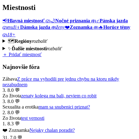
Miestnosti
📢
Hlavná miestnosť
🌙
Nočné priznania
♂️
Pánska jazda
(2)
(0)
muži
♀️
Dámska jazda
ženy
❤️
Zoznamka
🔥
Horúce témy
(2)
(0)
(0)
18+
(2)
🗺️
Regióny
rozbaliť
✨
Ďalšie miestnosti
rozbaliť
＋ Pridať miestnosť
Najnovšie fóra
Zábava
Z práce ma vyhodili pre jednu chybu na ktoru nikdy
nezabudnem
3. 8.
0 💬
Zo života
zenaty kolega ma bali, neviem co robit
3. 8.
0 💬
Sexualita a erotika
mam sa snubenici priznat?
2. 8.
0 💬
Zo života
test vernosti
1. 8.
3 💬
❤️ Zoznamka
Nejaky chalan poradit?
31. 7.
0 💬