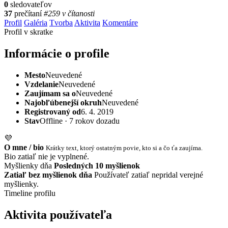
0
sledovateľov
37
prečítaní
#259 v čítanosti
Profil
Galéria
Tvorba
Aktivita
Komentáre
Profil v skratke
Informácie o profile
Mesto
Neuvedené
Vzdelanie
Neuvedené
Zaujímam sa o
Neuvedené
Najobľúbenejší okruh
Neuvedené
Registrovaný od
6. 4. 2019
Stav
Offline · 7 rokov dozadu
💜
O mne / bio
Krátky text, ktorý ostatným povie, kto si a čo ťa zaujíma.
Bio zatiaľ nie je vyplnené.
Myšlienky dňa
Posledných 10 myšlienok
Zatiaľ bez myšlienok dňa
Používateľ zatiaľ nepridal verejné
myšlienky.
Timeline profilu
Aktivita používateľa