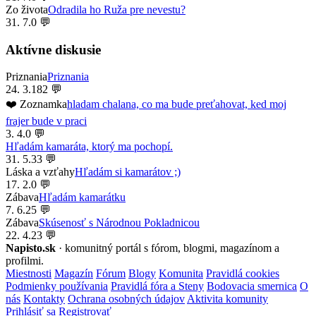
Zo života
Odradila ho Ruža pre nevestu?
31. 7.
0 💬
Aktívne diskusie
Priznania
Priznania
24. 3.
182 💬
❤️ Zoznamka
hladam chalana, co ma bude preťahovat, ked moj
frajer bude v praci
3. 4.
0 💬
Hľadám kamaráta, ktorý ma pochopí.
31. 5.
33 💬
Láska a vzťahy
Hľadám si kamarátov ;)
17. 2.
0 💬
Zábava
Hľadám kamarátku
7. 6.
25 💬
Zábava
Skúsenosť s Národnou Pokladnicou
22. 4.
23 💬
Napisto.sk
· komunitný portál s fórom, blogmi, magazínom a
profilmi.
Miestnosti
Magazín
Fórum
Blogy
Komunita
Pravidlá cookies
Podmienky používania
Pravidlá fóra a Steny
Bodovacia smernica
O
nás
Kontakty
Ochrana osobných údajov
Aktivita komunity
Prihlásiť sa
Registrovať