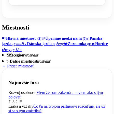
Miestnosti
📢
Hlavná miestnosť
💬
Úprimne medzi nami
♂️
Pánska
(2)
(0)
jazda
muži
♀️
Dámska jazda
ženy
❤️
Zoznamka
🔥
Horúce
(2)
(0)
(0)
témy
18+
(2)
🗺️
Regióny
rozbaliť
✨
Ďalšie miestnosti
rozbaliť
＋ Pridať miestnosť
Najnovšie fóra
Rozvoj osobnosti
Viem že som zákerná a neviem ako s tým
bojovať
7. 8.
2 💬
Láska a vzťahy
Čo ťa na tvojom partnerovi rozčuľuje, ale už
si sa s tým zmieril/a?