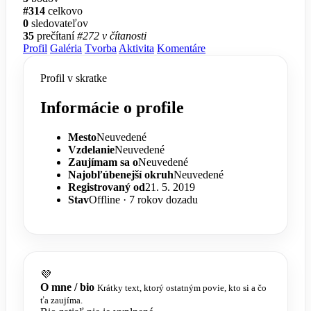
#314
celkovo
0
sledovateľov
35
prečítaní
#272 v čítanosti
Profil
Galéria
Tvorba
Aktivita
Komentáre
Profil v skratke
Informácie o profile
Mesto
Neuvedené
Vzdelanie
Neuvedené
Zaujímam sa o
Neuvedené
Najobľúbenejší okruh
Neuvedené
Registrovaný od
21. 5. 2019
Stav
Offline · 7 rokov dozadu
💜
O mne / bio
Krátky text, ktorý ostatným povie, kto si a čo
ťa zaujíma.