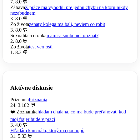
7. 8.
0 💬
Zábava
Z práce ma vyhodili pre jednu chybu na ktoru nikdy
nezabudnem
3. 8.
0 💬
Zo života
zenaty kolega ma bali, neviem co robit
3. 8.
0 💬
Sexualita a erotika
mam sa snubenici priznat?
2. 8.
0 💬
Zo života
test vernosti
1. 8.
3 💬
Aktívne diskusie
Priznania
Priznania
24. 3.
182 💬
❤️ Zoznamka
hladam chalana, co ma bude preťahovat, ked
moj frajer bude v praci
3. 4.
0 💬
Hľadám kamaráta, ktorý ma pochopí.
31. 5.
33 💬