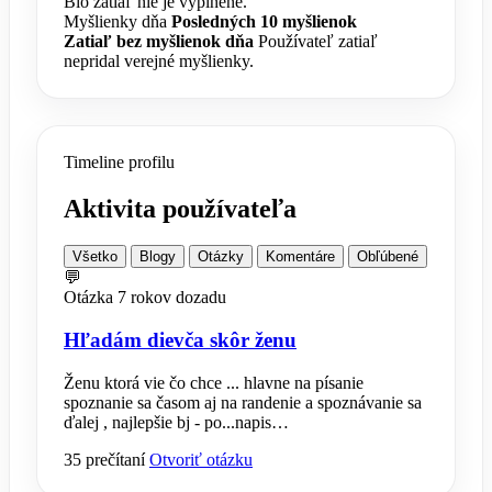
Bio zatiaľ nie je vyplnené.
Myšlienky dňa
Posledných 10 myšlienok
Zatiaľ bez myšlienok dňa
Používateľ zatiaľ
nepridal verejné myšlienky.
Timeline profilu
Aktivita používateľa
Všetko
Blogy
Otázky
Komentáre
Obľúbené
💬
Otázka
7 rokov dozadu
Hľadám dievča skôr ženu
Ženu ktorá vie čo chce ... hlavne na písanie
spoznanie sa časom aj na randenie a spoznávanie sa
ďalej , najlepšie bj - po...napis…
35 prečítaní
Otvoriť otázku