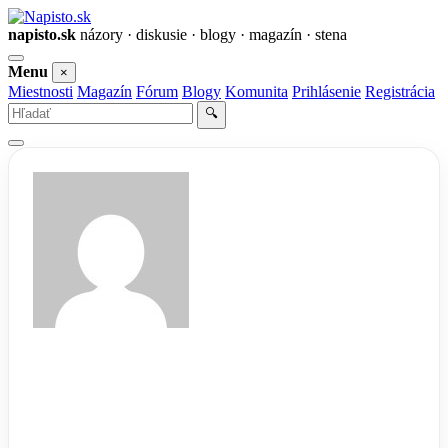
napisto.sk
názory · diskusie · blogy · magazín · stena
Otvoriť
Menu
×
menu
Miestnosti
Magazín
Fórum
Blogy
Komunita
Prihlásenie
Registrácia
Vyhľadať
🔍