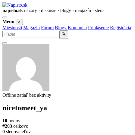
napisto.sk
názory · diskusie · blogy · magazín · stena
Otvoriť
Menu
×
menu
Miestnosti
Magazín
Fórum
Blogy
Komunita
Prihlásenie
Registrácia
Vyhľadať
🔍
Offline
zatiaľ bez aktivity
nicetomeet_ya
10
bodov
#203
celkovo
0
sledovateľov