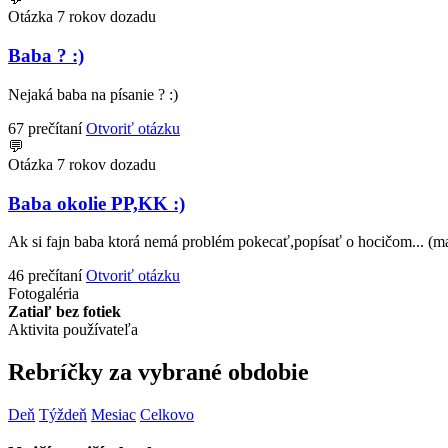
Otázka
7 rokov dozadu
Baba ? :)
Nejaká baba na písanie ? :)
67 prečítaní
Otvoriť otázku
💬
Otázka
7 rokov dozadu
Baba okolie PP,KK :)
Ak si fajn baba ktorá nemá problém pokecať,popísať o hocičom... (may
46 prečítaní
Otvoriť otázku
Fotogaléria
Zatiaľ bez fotiek
Aktivita používateľa
Rebríčky za vybrané obdobie
Deň
Týždeň
Mesiac
Celkovo