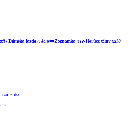
uži
♀️
Dámska jazda
ženy
❤️
Zoznamka
🔥
Horúce témy
18+
(0)
(0)
(2)
m zmieril/a?
nem