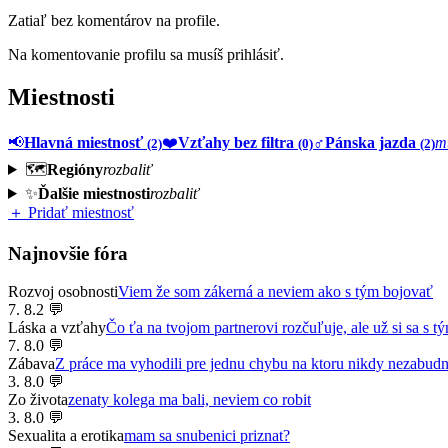
Zatiaľ bez komentárov na profile.
Na komentovanie profilu sa musíš prihlásiť.
Miestnosti
📢
Hlavná miestnosť
❤️
Vzťahy bez filtra
♂️
Pánska jazda
m
(2)
(0)
(2)
🗺️
Regióny
rozbaliť
✨
Ďalšie miestnosti
rozbaliť
＋ Pridať miestnosť
Najnovšie fóra
Rozvoj osobnosti
Viem že som zákerná a neviem ako s tým bojovať
7. 8.
2 💬
Láska a vzťahy
Čo ťa na tvojom partnerovi rozčuľuje, ale už si sa s tý
7. 8.
0 💬
Zábava
Z práce ma vyhodili pre jednu chybu na ktoru nikdy nezabud
3. 8.
0 💬
Zo života
zenaty kolega ma bali, neviem co robit
3. 8.
0 💬
Sexualita a erotika
mam sa snubenici priznat?