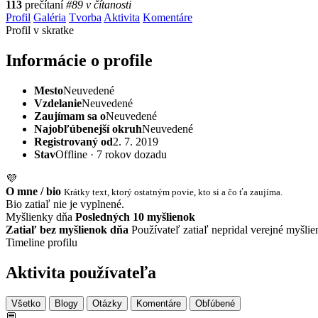
113
prečítaní
#89 v čítanosti
Profil
Galéria
Tvorba
Aktivita
Komentáre
Profil v skratke
Informácie o profile
Mesto
Neuvedené
Vzdelanie
Neuvedené
Zaujímam sa o
Neuvedené
Najobľúbenejší okruh
Neuvedené
Registrovaný od
2. 7. 2019
Stav
Offline · 7 rokov dozadu
💜
O mne / bio
Krátky text, ktorý ostatným povie, kto si a čo ťa zaujíma.
Bio zatiaľ nie je vyplnené.
Myšlienky dňa
Posledných 10 myšlienok
Zatiaľ bez myšlienok dňa
Používateľ zatiaľ nepridal verejné myšlie
Timeline profilu
Aktivita používateľa
Všetko
Blogy
Otázky
Komentáre
Obľúbené
💬