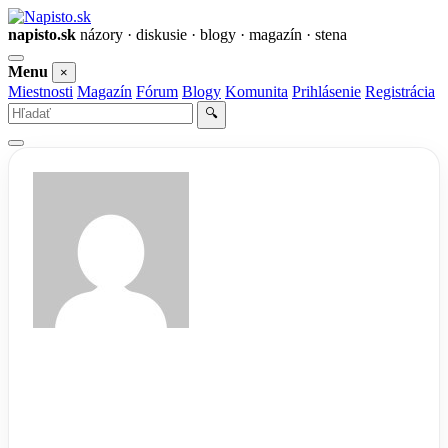
napisto.sk
názory · diskusie · blogy · magazín · stena
Otvoriť
Menu
×
menu
Miestnosti
Magazín
Fórum
Blogy
Komunita
Prihlásenie
Registrácia
Vyhľadať
🔍