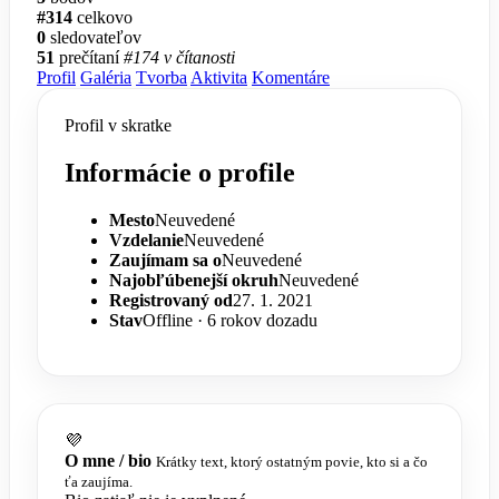
#314
celkovo
0
sledovateľov
51
prečítaní
#174 v čítanosti
Profil
Galéria
Tvorba
Aktivita
Komentáre
Profil v skratke
Informácie o profile
Mesto
Neuvedené
Vzdelanie
Neuvedené
Zaujímam sa o
Neuvedené
Najobľúbenejší okruh
Neuvedené
Registrovaný od
27. 1. 2021
Stav
Offline · 6 rokov dozadu
💜
O mne / bio
Krátky text, ktorý ostatným povie, kto si a čo
ťa zaujíma.