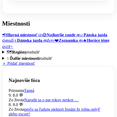
Miestnosti
📢
Hlavná miestnosť
😅
Najhoršie rande
♂️
Pánska jazda
(2)
(0)
muži
♀️
Dámska jazda
ženy
❤️
Zoznamka
🔥
Horúce témy
(2)
(0)
(0)
18+
(2)
🗺️
Regióny
rozbaliť
✨
Ďalšie miestnosti
rozbaliť
＋ Pridať miestnosť
Najnovšie fóra
Priznania
Tangá
9. 8.
0 💬
Zo života
Narodit sa o par rokov neskor….
8. 8.
0 💬
Zo života
prečo sa čuduju niektori ženám že robia onlyF
alebo escort?