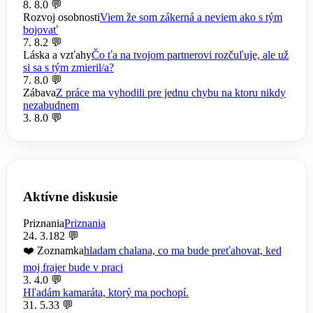
8. 8.
0 💬
Rozvoj osobnosti
Viem že som zákerná a neviem ako s tým
bojovať
7. 8.
2 💬
Láska a vzťahy
Čo ťa na tvojom partnerovi rozčuľuje, ale už
si sa s tým zmieril/a?
7. 8.
0 💬
Zábava
Z práce ma vyhodili pre jednu chybu na ktoru nikdy
nezabudnem
3. 8.
0 💬
Aktívne diskusie
Priznania
Priznania
24. 3.
182 💬
❤️ Zoznamka
hladam chalana, co ma bude preťahovat, ked
moj frajer bude v praci
3. 4.
0 💬
Hľadám kamaráta, ktorý ma pochopí.
31. 5.
33 💬