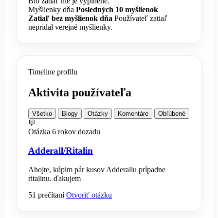
Bio zatiaľ nie je vyplnené.
Myšlienky dňa
Posledných 10 myšlienok
Zatiaľ bez myšlienok dňa
Používateľ zatiaľ
nepridal verejné myšlienky.
Timeline profilu
Aktivita používateľa
Všetko
Blogy
Otázky
Komentáre
Obľúbené
💬
Otázka
6 rokov dozadu
Adderall/Ritalin
Ahojte, kúpim pár kusov Adderallu prípadne
ritalinu. ďakujem
51 prečítaní
Otvoriť otázku