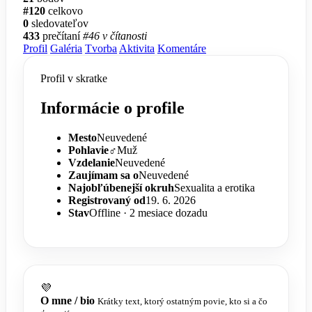
#120
celkovo
0
sledovateľov
433
prečítaní
#46 v čítanosti
Profil
Galéria
Tvorba
Aktivita
Komentáre
Profil v skratke
Informácie o profile
Mesto
Neuvedené
Pohlavie
♂️
Muž
Vzdelanie
Neuvedené
Zaujímam sa o
Neuvedené
Najobľúbenejší okruh
Sexualita a erotika
Registrovaný od
19. 6. 2026
Stav
Offline · 2 mesiace dozadu
💜
O mne / bio
Krátky text, ktorý ostatným povie, kto si a čo