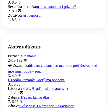
3. 8.
0 💬
Sexualita a erotika
mam sa snubenici priznat?
2. 8.
0 💬
Zo života
test vernosti
1. 8.
3 💬
Aktívne diskusie
Priznania
Priznania
24. 3.
182 💬
❤️ Zoznamka
hladam chalana, co ma bude preťahovat, ked
moj frajer bude v praci
3. 4.
0 💬
Hľadám kamaráta, ktorý ma pochopí.
31. 5.
33 💬
Láska a vzťahy
Hľadám si kamarátov ;)
17. 2.
0 💬
Zábava
Hľadám kamarátku
7. 6.
25 💬
Zábava
Skúsenosť s Národnou Pokladnicou