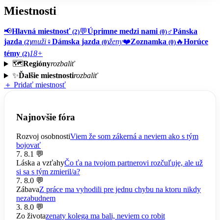
Miestnosti
📢
Hlavná miestnosť
💬
Úprimne medzi nami
♂️
Pánska
(2)
(0)
jazda
muži
♀️
Dámska jazda
ženy
❤️
Zoznamka
🔥
Horúce
(2)
(0)
(0)
témy
18+
(2)
🗺️
Regióny
rozbaliť
✨
Ďalšie miestnosti
rozbaliť
＋ Pridať miestnosť
Najnovšie fóra
Rozvoj osobnosti
Viem že som zákerná a neviem ako s tým
bojovať
7. 8.
1 💬
Láska a vzťahy
Čo ťa na tvojom partnerovi rozčuľuje, ale už
si sa s tým zmieril/a?
7. 8.
0 💬
Zábava
Z práce ma vyhodili pre jednu chybu na ktoru nikdy
nezabudnem
3. 8.
0 💬
Zo života
zenaty kolega ma bali, neviem co robit