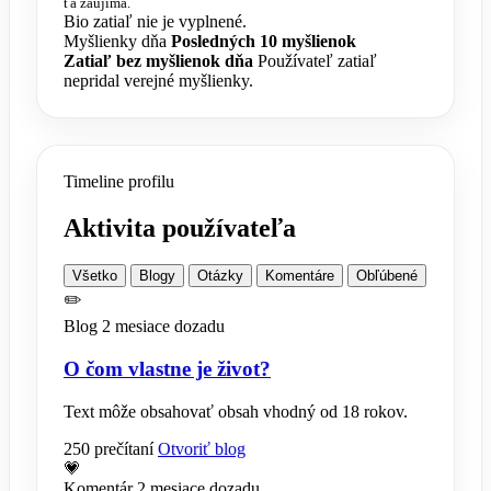
ťa zaujíma.
Bio zatiaľ nie je vyplnené.
Myšlienky dňa
Posledných 10 myšlienok
Zatiaľ bez myšlienok dňa
Používateľ zatiaľ
nepridal verejné myšlienky.
Timeline profilu
Aktivita používateľa
Všetko
Blogy
Otázky
Komentáre
Obľúbené
✏️
Blog
2 mesiace dozadu
O čom vlastne je život?
Text môže obsahovať obsah vhodný od 18 rokov.
250 prečítaní
Otvoriť blog
💗
Komentár
2 mesiace dozadu