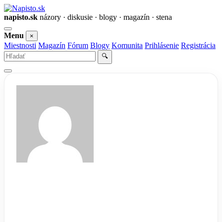
napisto.sk
názory · diskusie · blogy · magazín · stena
Otvoriť
Menu
×
menu
Miestnosti
Magazín
Fórum
Blogy
Komunita
Prihlásenie
Registrácia
Vyhľadať
🔍