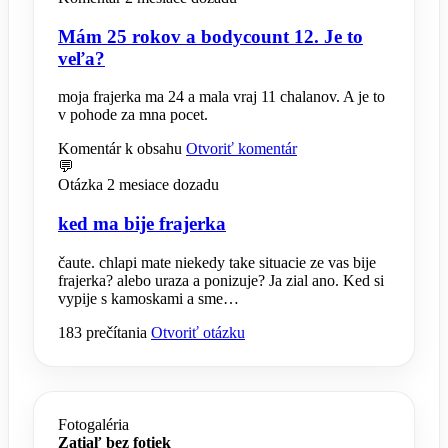
Mám 25 rokov a bodycount 12. Je to
veľa?
moja frajerka ma 24 a mala vraj 11 chalanov. A je to
v pohode za mna pocet.
Komentár k obsahu
Otvoriť komentár
💬
Otázka
2 mesiace dozadu
ked ma bije frajerka
čaute. chlapi mate niekedy take situacie ze vas bije
frajerka? alebo uraza a ponizuje? Ja zial ano. Ked si
vypije s kamoskami a sme…
183 prečítania
Otvoriť otázku
Fotogaléria
Zatiaľ bez fotiek