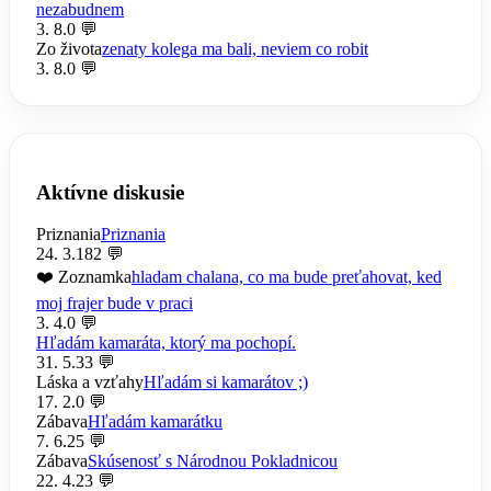
nezabudnem
3. 8.
0 💬
Zo života
zenaty kolega ma bali, neviem co robit
3. 8.
0 💬
Aktívne diskusie
Priznania
Priznania
24. 3.
182 💬
❤️ Zoznamka
hladam chalana, co ma bude preťahovat, ked
moj frajer bude v praci
3. 4.
0 💬
Hľadám kamaráta, ktorý ma pochopí.
31. 5.
33 💬
Láska a vzťahy
Hľadám si kamarátov ;)
17. 2.
0 💬
Zábava
Hľadám kamarátku
7. 6.
25 💬
Zábava
Skúsenosť s Národnou Pokladnicou
22. 4.
23 💬