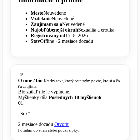
Mesto
Neuvedené
Vzdelanie
Neuvedené
Zaujímam sa o
Neuvedené
Najobľúbenejší okruh
Sexualita a erotika
Registrovaný od
15. 6. 2026
Stav
Offline · 2 mesiace dozadu
💜
O mne / bio
Krátky text, ktorý ostatným povie, kto si a čo
ťa zaujíma.
Bio zatiaľ nie je vyplnené.
Myšlienky dňa
Posledných 10 myšlienok
01
„Sex“
2 mesiace dozadu
Otvoriť
Potiahni do strán alebo použi šípky.