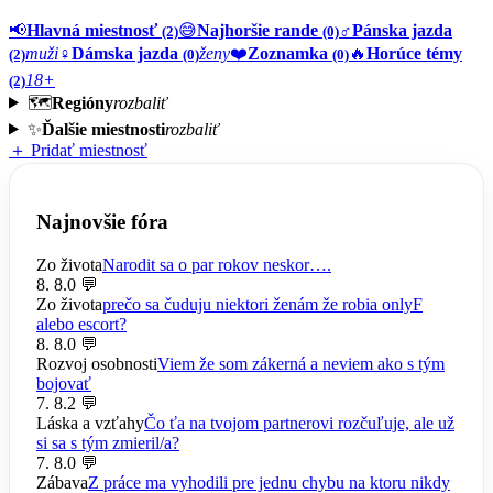
📢
Hlavná miestnosť
😅
Najhoršie rande
♂️
Pánska jazda
(2)
(0)
muži
♀️
Dámska jazda
ženy
❤️
Zoznamka
🔥
Horúce témy
(2)
(0)
(0)
18+
(2)
🗺️
Regióny
rozbaliť
✨
Ďalšie miestnosti
rozbaliť
＋ Pridať miestnosť
Najnovšie fóra
Zo života
Narodit sa o par rokov neskor….
8. 8.
0 💬
Zo života
prečo sa čuduju niektori ženám že robia onlyF
alebo escort?
8. 8.
0 💬
Rozvoj osobnosti
Viem že som zákerná a neviem ako s tým
bojovať
7. 8.
2 💬
Láska a vzťahy
Čo ťa na tvojom partnerovi rozčuľuje, ale už
si sa s tým zmieril/a?
7. 8.
0 💬
Zábava
Z práce ma vyhodili pre jednu chybu na ktoru nikdy