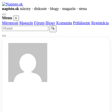
napisto.sk
názory · diskusie · blogy · magazín · stena
Otvoriť
Menu
×
menu
Miestnosti
Magazín
Fórum
Blogy
Komunita
Prihlásenie
Registrácia
Vyhľadať
🔍