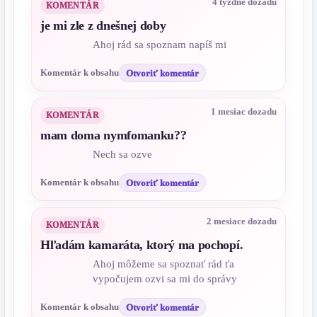
4 týždne dozadu
KOMENTÁR
je mi zle z dnešnej doby
Ahoj rád sa spoznam napíš mi
Komentár k obsahu
Otvoriť komentár
1 mesiac dozadu
KOMENTÁR
mam doma nymfomanku??
Nech sa ozve
Komentár k obsahu
Otvoriť komentár
2 mesiace dozadu
KOMENTÁR
Hľadám kamaráta, ktorý ma pochopí.
Ahoj môžeme sa spoznať rád ťa
vypočujem ozvi sa mi do správy
Komentár k obsahu
Otvoriť komentár