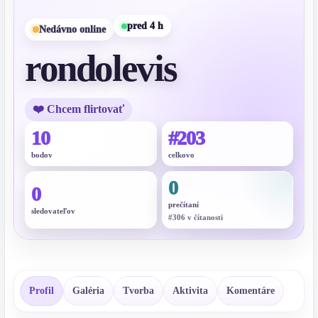
pred 4 h
Nedávno online
rondolevis
❤️ Chcem flirtovať
10
#203
bodov
celkovo
0
0
prečítaní
sledovateľov
#306 v čítanosti
Profil
Galéria
Tvorba
Aktivita
Komentáre