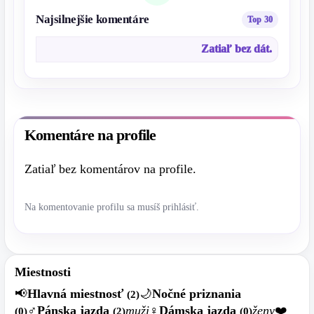
Najsilnejšie komentáre
Zatiaľ bez dát.
Komentáre na profile
Zatiaľ bez komentárov na profile.
Na komentovanie profilu sa musíš prihlásiť.
Miestnosti
📢
Hlavná miestnosť
🌙
Nočné priznania
(2)
♂️
Pánska jazda
muži
♀️
Dámska jazda
ženy
❤️
(0)
(2)
(0)