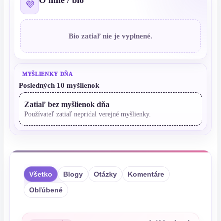
O mne / bio
💜
Bio zatiaľ nie je vyplnené.
MYŠLIENKY DŇA
Posledných 10 myšlienok
Zatiaľ bez myšlienok dňa
Používateľ zatiaľ nepridal verejné myšlienky.
Všetko
Blogy
Otázky
Komentáre
Obľúbené