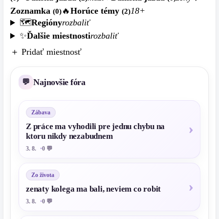
Zoznamka
🔥
Horúce témy
18+
(0)
(2)
🗺️
Regióny
rozbaliť
✨
Ďalšie miestnosti
rozbaliť
＋ Pridať miestnosť
Najnovšie fóra
Zábava
Z práce ma vyhodili pre jednu chybu na
ktoru nikdy nezabudnem
3. 8.
0 💬
Zo života
zenaty kolega ma bali, neviem co robit
3. 8.
0 💬