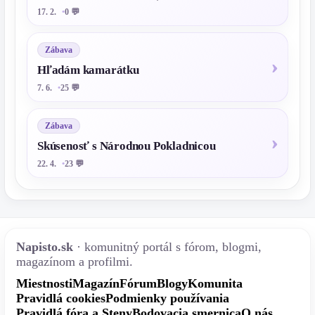
17. 2.
0 💬
Zábava
Hľadám kamarátku
7. 6.
25 💬
Zábava
Skúsenosť s Národnou Pokladnicou
22. 4.
23 💬
Napisto.sk
· komunitný portál s fórom, blogmi,
magazínom a profilmi.
Miestnosti
Magazín
Fórum
Blogy
Komunita
Pravidlá cookies
Podmienky používania
Pravidlá fóra a Steny
Bodovacia smernica
O nás