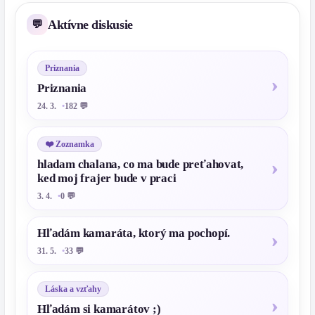
Aktívne diskusie
Priznania
Priznania
24. 3.
182 💬
❤️ Zoznamka
hladam chalana, co ma bude preťahovat,
ked moj frajer bude v praci
3. 4.
0 💬
Hľadám kamaráta, ktorý ma pochopí.
31. 5.
33 💬
Láska a vzťahy
Hľadám si kamarátov ;)