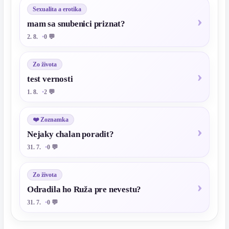
Sexualita a erotika
mam sa snubenici priznat?
2. 8.
0 💬
Zo života
test vernosti
1. 8.
2 💬
❤️ Zoznamka
Nejaky chalan poradit?
31. 7.
0 💬
Zo života
Odradila ho Ruža pre nevestu?
31. 7.
0 💬