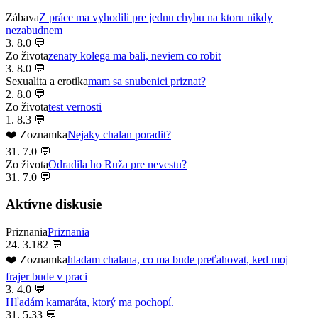
Zábava
Z práce ma vyhodili pre jednu chybu na ktoru nikdy
nezabudnem
3. 8.
0 💬
Zo života
zenaty kolega ma bali, neviem co robit
3. 8.
0 💬
Sexualita a erotika
mam sa snubenici priznat?
2. 8.
0 💬
Zo života
test vernosti
1. 8.
3 💬
❤️ Zoznamka
Nejaky chalan poradit?
31. 7.
0 💬
Zo života
Odradila ho Ruža pre nevestu?
31. 7.
0 💬
Aktívne diskusie
Priznania
Priznania
24. 3.
182 💬
❤️ Zoznamka
hladam chalana, co ma bude preťahovat, ked moj
frajer bude v praci
3. 4.
0 💬
Hľadám kamaráta, ktorý ma pochopí.
31. 5.
33 💬