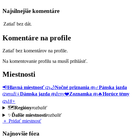
Najsilnejšie komentáre
Zatiaľ bez dát.
Komentáre na profile
Zatiaľ bez komentárov na profile.
Na komentovanie profilu sa musíš prihlásiť.
Miestnosti
📢
Hlavná miestnosť
🌙
Nočné priznania
♂️
Pánska jazda
(2)
(0)
muži
♀️
Dámska jazda
ženy
❤️
Zoznamka
🔥
Horúce témy
(2)
(0)
(0)
18+
(2)
🗺️
Regióny
rozbaliť
✨
Ďalšie miestnosti
rozbaliť
＋ Pridať miestnosť
Najnovšie fóra