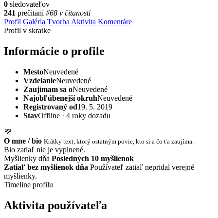
0
sledovateľov
241
prečítaní
#68 v čítanosti
Profil
Galéria
Tvorba
Aktivita
Komentáre
Profil v skratke
Informácie o profile
Mesto
Neuvedené
Vzdelanie
Neuvedené
Zaujímam sa o
Neuvedené
Najobľúbenejší okruh
Neuvedené
Registrovaný od
19. 5. 2019
Stav
Offline · 4 roky dozadu
💜
O mne / bio
Krátky text, ktorý ostatným povie, kto si a čo ťa zaujíma.
Bio zatiaľ nie je vyplnené.
Myšlienky dňa
Posledných 10 myšlienok
Zatiaľ bez myšlienok dňa
Používateľ zatiaľ nepridal verejné
myšlienky.
Timeline profilu
Aktivita používateľa