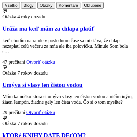
Všetko
Blogy
Otázky
Komentáre
Obľúbené
💬
Otázka
4 roky dozadu
Uráža ma keď mám za chlapa platiť
keď chodím na rande v poslednom čase sa mi stáva, že chlap
nezaplatí celú večeru za mňa ale iba polovičku. Minule Som bola
s…
47 prečítaní
Otvoriť otázku
💬
Otázka
7 rokov dozadu
Umýva si vlasy len čistou vodou
Mám kamošku ktora si umýva vlasy len čistou vodou a ničím iným,
žiaen šampón, žiadne gely len čista voda. Čo si o tom myslíte?
29 prečítaní
Otvoriť otázku
💬
Otázka
7 rokov dozadu
kTORé KNIHY DATE DEťOM?