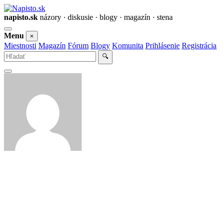
napisto.sk
názory · diskusie · blogy · magazín · stena
Otvoriť
Menu
×
menu
Miestnosti
Magazín
Fórum
Blogy
Komunita
Prihlásenie
Registrácia
Vyhľadať
🔍