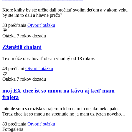
Ktore knihy by ste určite dali prečítať svojím deťom a v akom veku
by ste im to dali a hlavne prečo?
33 prečítania
Otvoriť otázku
💬
Otázka
7 rokov dozadu
Zženštili chalani
Text môže obsahovať obsah vhodný od 18 rokov.
49 prečítaní
Otvoriť otázku
💬
Otázka
7 rokov dozadu
moj EX chce ist so mnou na kávu aj keď mam
frajera
minule som sa rozisla s frajerom lebo nam to nejako neklapalo.
Teraz chce ist so mnou na stretnutie no ja mam uz tyzen noveho…
83 prečítania
Otvoriť otázku
Fotogaléria