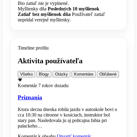
Bio zatiaľ nie je vyplnené.
Myšlienky dňa
Posledných 10 myšlienok
Zatiaľ bez myšlienok dňa
Používateľ zatiaľ
nepridal verejné myšlienky.
Timeline profilu
Aktivita používateľa
Všetko
Blogy
Otázky
Komentáre
Obľúbené
💗
Komentár
7 rokov dozadu
Priznania
Ktora slecna dneska robila jazdu v autoskole bovi o
cca 10:30 na citroene v kosiciach, instruktor bol
stary pan. Nasledovala ju aj policajna fabia pri
palackeho…
Komentár k obsahu
Otvoriť komentár