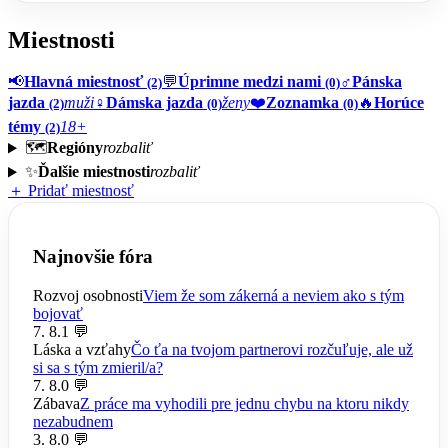
Miestnosti
📢
Hlavná miestnosť
💬
Úprimne medzi nami
♂️
Pánska
(2)
(0)
jazda
muži
♀️
Dámska jazda
ženy
❤️
Zoznamka
🔥
Horúce
(2)
(0)
(0)
témy
18+
(2)
🗺️
Regióny
rozbaliť
✨
Ďalšie miestnosti
rozbaliť
＋ Pridať miestnosť
Najnovšie fóra
Rozvoj osobnosti
Viem že som zákerná a neviem ako s tým
bojovať
7. 8.
1 💬
Láska a vzťahy
Čo ťa na tvojom partnerovi rozčuľuje, ale už
si sa s tým zmieril/a?
7. 8.
0 💬
Zábava
Z práce ma vyhodili pre jednu chybu na ktoru nikdy
nezabudnem
3. 8.
0 💬