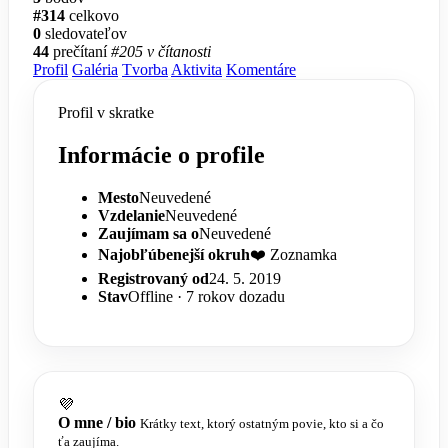
#314
celkovo
0
sledovateľov
44
prečítaní
#205 v čítanosti
Profil
Galéria
Tvorba
Aktivita
Komentáre
Profil v skratke
Informácie o profile
Mesto
Neuvedené
Vzdelanie
Neuvedené
Zaujímam sa o
Neuvedené
Najobľúbenejší okruh
❤️ Zoznamka
Registrovaný od
24. 5. 2019
Stav
Offline · 7 rokov dozadu
💜
O mne / bio
Krátky text, ktorý ostatným povie, kto si a čo
ťa zaujíma.