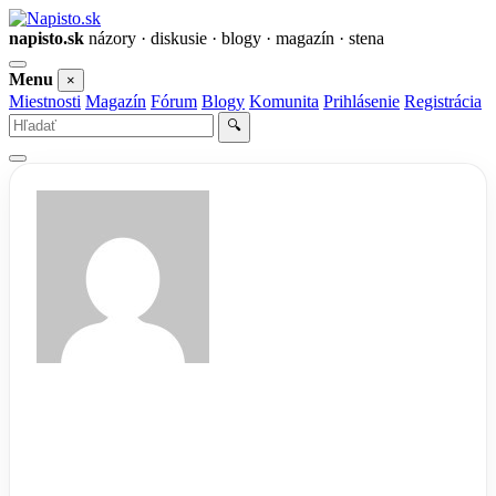
napisto.sk
názory · diskusie · blogy · magazín · stena
Otvoriť
Menu
×
menu
Miestnosti
Magazín
Fórum
Blogy
Komunita
Prihlásenie
Registrácia
Vyhľadať
🔍