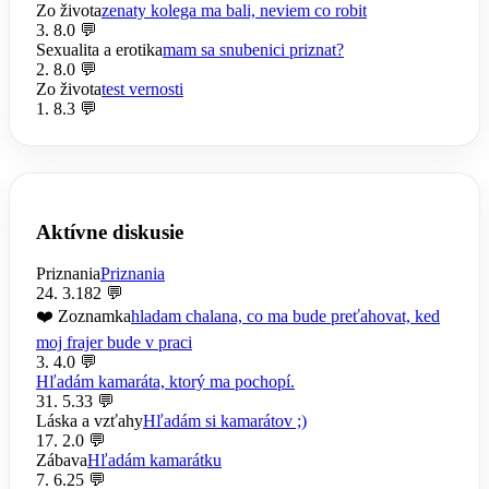
Zo života
zenaty kolega ma bali, neviem co robit
3. 8.
0 💬
Sexualita a erotika
mam sa snubenici priznat?
2. 8.
0 💬
Zo života
test vernosti
1. 8.
3 💬
Aktívne diskusie
Priznania
Priznania
24. 3.
182 💬
❤️ Zoznamka
hladam chalana, co ma bude preťahovat, ked
moj frajer bude v praci
3. 4.
0 💬
Hľadám kamaráta, ktorý ma pochopí.
31. 5.
33 💬
Láska a vzťahy
Hľadám si kamarátov ;)
17. 2.
0 💬
Zábava
Hľadám kamarátku
7. 6.
25 💬