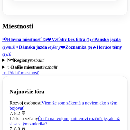
Miestnosti
📢
Hlavná miestnosť
❤️
Vzťahy bez filtra
♂️
Pánska jazda
(2)
(0)
muži
♀️
Dámska jazda
ženy
❤️
Zoznamka
🔥
Horúce témy
(2)
(0)
(0)
18+
(2)
🗺️
Regióny
rozbaliť
✨
Ďalšie miestnosti
rozbaliť
＋ Pridať miestnosť
Najnovšie fóra
Rozvoj osobnosti
Viem že som zákerná a neviem ako s tým
bojovať
7. 8.
2 💬
Láska a vzťahy
Čo ťa na tvojom partnerovi rozčuľuje, ale už
si sa s tým zmieril/a?
7. 8.
0 💬