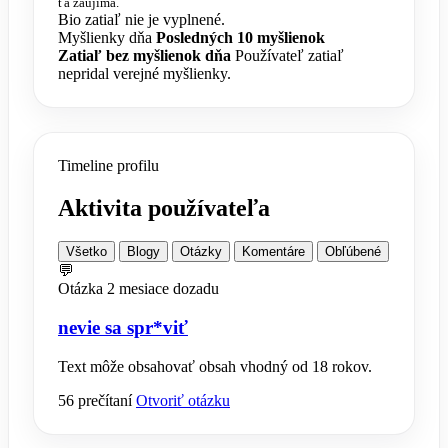
ťa zaujíma.
Bio zatiaľ nie je vyplnené.
Myšlienky dňa
Posledných 10 myšlienok
Zatiaľ bez myšlienok dňa
Používateľ zatiaľ
nepridal verejné myšlienky.
Timeline profilu
Aktivita používateľa
Všetko
Blogy
Otázky
Komentáre
Obľúbené
💬
Otázka
2 mesiace dozadu
nevie sa spr*viť
Text môže obsahovať obsah vhodný od 18 rokov.
56 prečítaní
Otvoriť otázku