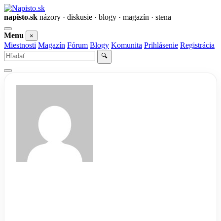
napisto.sk
názory · diskusie · blogy · magazín · stena
Otvoriť
Menu
×
menu
Miestnosti
Magazín
Fórum
Blogy
Komunita
Prihlásenie
Registrácia
Vyhľadať
🔍