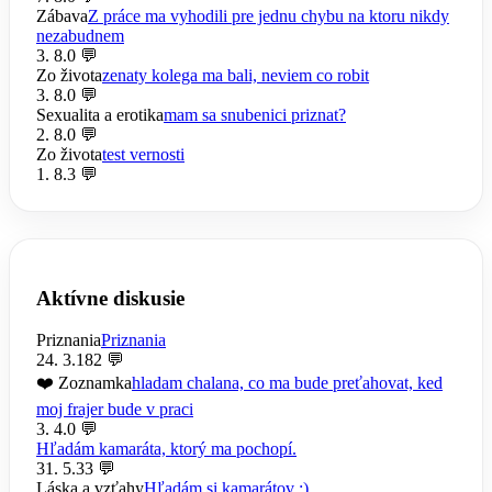
Zábava
Z práce ma vyhodili pre jednu chybu na ktoru nikdy
nezabudnem
3. 8.
0 💬
Zo života
zenaty kolega ma bali, neviem co robit
3. 8.
0 💬
Sexualita a erotika
mam sa snubenici priznat?
2. 8.
0 💬
Zo života
test vernosti
1. 8.
3 💬
Aktívne diskusie
Priznania
Priznania
24. 3.
182 💬
❤️ Zoznamka
hladam chalana, co ma bude preťahovat, ked
moj frajer bude v praci
3. 4.
0 💬
Hľadám kamaráta, ktorý ma pochopí.
31. 5.
33 💬
Láska a vzťahy
Hľadám si kamarátov ;)