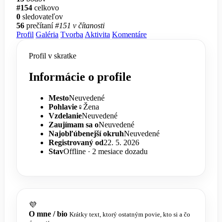
#154
celkovo
0
sledovateľov
56
prečítaní
#151 v čítanosti
Profil
Galéria
Tvorba
Aktivita
Komentáre
Profil v skratke
Informácie o profile
Mesto
Neuvedené
Pohlavie
♀️
Žena
Vzdelanie
Neuvedené
Zaujímam sa o
Neuvedené
Najobľúbenejší okruh
Neuvedené
Registrovaný od
22. 5. 2026
Stav
Offline · 2 mesiace dozadu
💜
O mne / bio
Krátky text, ktorý ostatným povie, kto si a čo