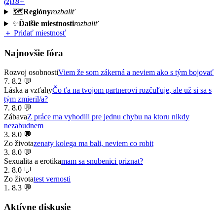
18+
(2)
🗺️
Regióny
rozbaliť
✨
Ďalšie miestnosti
rozbaliť
＋ Pridať miestnosť
Najnovšie fóra
Rozvoj osobnosti
Viem že som zákerná a neviem ako s tým bojovať
7. 8.
2 💬
Láska a vzťahy
Čo ťa na tvojom partnerovi rozčuľuje, ale už si sa s
tým zmieril/a?
7. 8.
0 💬
Zábava
Z práce ma vyhodili pre jednu chybu na ktoru nikdy
nezabudnem
3. 8.
0 💬
Zo života
zenaty kolega ma bali, neviem co robit
3. 8.
0 💬
Sexualita a erotika
mam sa snubenici priznat?
2. 8.
0 💬
Zo života
test vernosti
1. 8.
3 💬
Aktívne diskusie