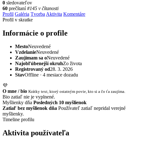
0
sledovateľov
60
prečítaní
#145 v čítanosti
Profil
Galéria
Tvorba
Aktivita
Komentáre
Profil v skratke
Informácie o profile
Mesto
Neuvedené
Vzdelanie
Neuvedené
Zaujímam sa o
Neuvedené
Najobľúbenejší okruh
Zo života
Registrovaný od
28. 3. 2026
Stav
Offline · 4 mesiace dozadu
💜
O mne / bio
Krátky text, ktorý ostatným povie, kto si a čo ťa zaujíma.
Bio zatiaľ nie je vyplnené.
Myšlienky dňa
Posledných 10 myšlienok
Zatiaľ bez myšlienok dňa
Používateľ zatiaľ nepridal verejné
myšlienky.
Timeline profilu
Aktivita používateľa