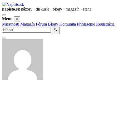
napisto.sk
názory · diskusie · blogy · magazín · stena
Otvoriť
Menu
×
menu
Miestnosti
Magazín
Fórum
Blogy
Komunita
Prihlásenie
Registrácia
Vyhľadať
🔍