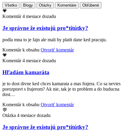
Všetko
Blogy
Otázky
Komentáre
Obľúbené
💗
Komentár
4 mesiace dozadu
Je správne že existujú pro*titútky?
podla mna to je fajn ale mali by platit dane ked pracuju.
Komentár k obsahu
Otvoriť komentár
💗
Komentár
4 mesiace dozadu
Hľadám kamaráta
je to dost divne ked chces kamarata a mas frajera. Co sa nevies
porozpravt s frajerom? Ak nie, tak je to problem a do buducna
dost…
Komentár k obsahu
Otvoriť komentár
💬
Otázka
4 mesiace dozadu
Je správne že existujú pro*titútky?