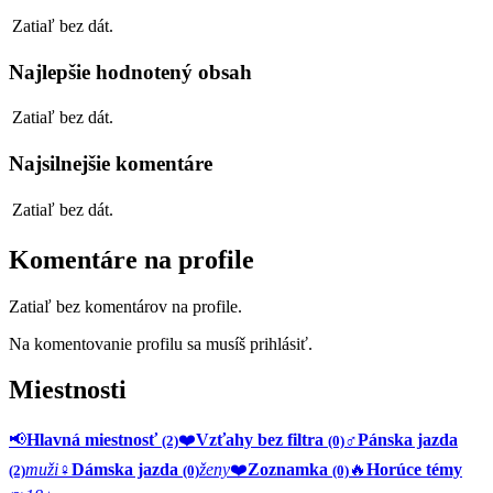
Zatiaľ bez dát.
Najlepšie hodnotený obsah
Zatiaľ bez dát.
Najsilnejšie komentáre
Zatiaľ bez dát.
Komentáre na profile
Zatiaľ bez komentárov na profile.
Na komentovanie profilu sa musíš prihlásiť.
Miestnosti
📢
Hlavná miestnosť
❤️
Vzťahy bez filtra
♂️
Pánska jazda
(2)
(0)
muži
♀️
Dámska jazda
ženy
❤️
Zoznamka
🔥
Horúce témy
(2)
(0)
(0)