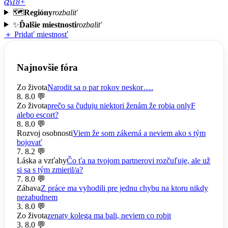
18+
(2)
🗺️
Regióny
rozbaliť
✨
Ďalšie miestnosti
rozbaliť
＋ Pridať miestnosť
Najnovšie fóra
Zo života
Narodit sa o par rokov neskor….
8. 8.
0 💬
Zo života
prečo sa čuduju niektori ženám že robia onlyF
alebo escort?
8. 8.
0 💬
Rozvoj osobnosti
Viem že som zákerná a neviem ako s tým
bojovať
7. 8.
2 💬
Láska a vzťahy
Čo ťa na tvojom partnerovi rozčuľuje, ale už
si sa s tým zmieril/a?
7. 8.
0 💬
Zábava
Z práce ma vyhodili pre jednu chybu na ktoru nikdy
nezabudnem
3. 8.
0 💬
Zo života
zenaty kolega ma bali, neviem co robit
3. 8.
0 💬