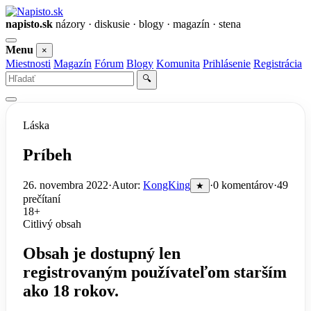
napisto.sk
názory · diskusie · blogy · magazín · stena
Otvoriť
Menu
×
menu
Miestnosti
Magazín
Fórum
Blogy
Komunita
Prihlásenie
Registrácia
Vyhľadať
🔍
Láska
Príbeh
26. novembra 2022
·
Autor:
KongKing
·
0 komentárov
·
49
★
prečítaní
18+
Citlivý obsah
Obsah je dostupný len
registrovaným používateľom starším
ako 18 rokov.