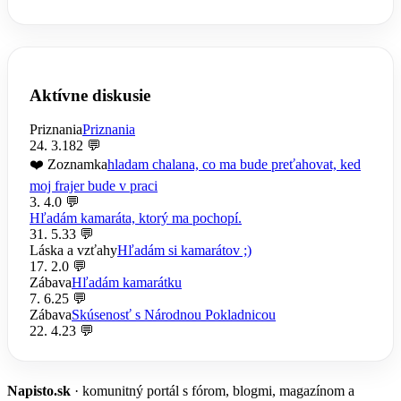
Aktívne diskusie
Priznania
Priznania
24. 3.
182 💬
❤️ Zoznamka
hladam chalana, co ma bude preťahovat, ked
moj frajer bude v praci
3. 4.
0 💬
Hľadám kamaráta, ktorý ma pochopí.
31. 5.
33 💬
Láska a vzťahy
Hľadám si kamarátov ;)
17. 2.
0 💬
Zábava
Hľadám kamarátku
7. 6.
25 💬
Zábava
Skúsenosť s Národnou Pokladnicou
22. 4.
23 💬
Napisto.sk
· komunitný portál s fórom, blogmi, magazínom a