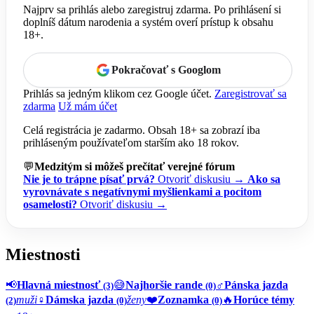
Najprv sa prihlás alebo zaregistruj zdarma. Po prihlásení si
doplníš dátum narodenia a systém overí prístup k obsahu
18+.
Pokračovať s Googlom
Prihlás sa jedným klikom cez Google účet.
Zaregistrovať sa
zdarma
Už mám účet
Celá registrácia je zadarmo. Obsah 18+ sa zobrazí iba
prihláseným používateľom starším ako 18 rokov.
💬
Medzitým si môžeš prečítať verejné fórum
Nie je to trápne písať prvá?
Otvoriť diskusiu →
Ako sa
vyrovnávate s negatívnymi myšlienkami a pocitom
osamelosti?
Otvoriť diskusiu →
Miestnosti
📢
Hlavná miestnosť
😅
Najhoršie rande
♂️
Pánska jazda
(3)
(0)
muži
♀️
Dámska jazda
ženy
❤️
Zoznamka
🔥
Horúce témy
(2)
(0)
(0)