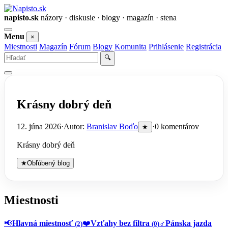
napisto.sk
názory · diskusie · blogy · magazín · stena
Otvoriť
Menu
×
menu
Miestnosti
Magazín
Fórum
Blogy
Komunita
Prihlásenie
Registrácia
Vyhľadať
🔍
Krásny dobrý deň
12. júna 2026
·
Autor:
Branislav Boďo
·
0 komentárov
★
Krásny dobrý deň
★
Obľúbený blog
Miestnosti
📢
Hlavná miestnosť
❤️
Vzťahy bez filtra
♂️
Pánska jazda
(2)
(0)