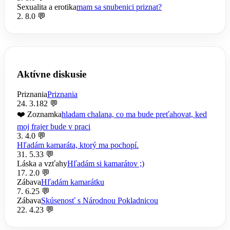
Sexualita a erotika
mam sa snubenici priznat?
2. 8.
0 💬
Aktívne diskusie
Priznania
Priznania
24. 3.
182 💬
❤️ Zoznamka
hladam chalana, co ma bude preťahovat, ked
moj frajer bude v praci
3. 4.
0 💬
Hľadám kamaráta, ktorý ma pochopí.
31. 5.
33 💬
Láska a vzťahy
Hľadám si kamarátov ;)
17. 2.
0 💬
Zábava
Hľadám kamarátku
7. 6.
25 💬
Zábava
Skúsenosť s Národnou Pokladnicou
22. 4.
23 💬