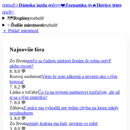
muži
♀️
Dámska jazda
ženy
❤️
Zoznamka
🔥
Horúce témy
(2)
(0)
(0)
18+
(2)
🗺️
Regióny
rozbaliť
✨
Ďalšie miestnosti
rozbaliť
＋ Pridať miestnosť
Najnovšie fóra
Zo života
prečo sa čuduju niektori ženám že robia onlyF
alebo escort?
8. 8.
0 💬
Rozvoj osobnosti
Viem že som zákerná a neviem ako s tým
bojovať
7. 8.
2 💬
Láska a vzťahy
Čo ťa na tvojom partnerovi rozčuľuje, ale už
si sa s tým zmieril/a?
7. 8.
0 💬
Zábava
Z práce ma vyhodili pre jednu chybu na ktoru nikdy
nezabudnem
3. 8.
0 💬
Zo života
zenaty kolega ma bali, neviem co robit
3. 8.
0 💬