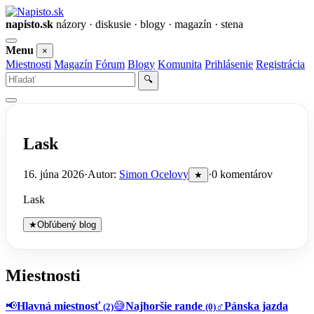
napisto.sk
názory · diskusie · blogy · magazín · stena
Otvoriť
Menu
×
menu
Miestnosti
Magazín
Fórum
Blogy
Komunita
Prihlásenie
Registrácia
Vyhľadať
🔍
Lask
16. júna 2026
·
Autor:
Simon Ocelovy
·
0 komentárov
★
Lask
★
Obľúbený blog
Miestnosti
📢
Hlavná miestnosť
😅
Najhoršie rande
♂️
Pánska jazda
(2)
(0)