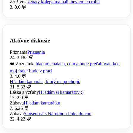
Zo života
zenaty kolega ma bali, neviem co robit
3. 8.
0 💬
Aktívne diskusie
Priznania
Priznania
24. 3.
182 💬
❤️ Zoznamka
hladam chalana, co ma bude preťahovat, ked
moj frajer bude v praci
3. 4.
0 💬
Hľadám kamaráta, ktorý ma pochopí.
31. 5.
33 💬
Láska a vzťahy
Hľadám si kamarátov ;)
17. 2.
0 💬
Zábava
Hľadám kamarátku
7. 6.
25 💬
Zábava
Skúsenosť s Národnou Pokladnicou
22. 4.
23 💬