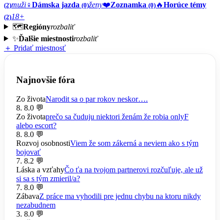
muži
♀️
Dámska jazda
ženy
❤️
Zoznamka
🔥
Horúce témy
(2)
(0)
(0)
18+
(2)
🗺️
Regióny
rozbaliť
✨
Ďalšie miestnosti
rozbaliť
＋ Pridať miestnosť
Najnovšie fóra
Zo života
Narodit sa o par rokov neskor….
8. 8.
0 💬
Zo života
prečo sa čuduju niektori ženám že robia onlyF
alebo escort?
8. 8.
0 💬
Rozvoj osobnosti
Viem že som zákerná a neviem ako s tým
bojovať
7. 8.
2 💬
Láska a vzťahy
Čo ťa na tvojom partnerovi rozčuľuje, ale už
si sa s tým zmieril/a?
7. 8.
0 💬
Zábava
Z práce ma vyhodili pre jednu chybu na ktoru nikdy
nezabudnem
3. 8.
0 💬