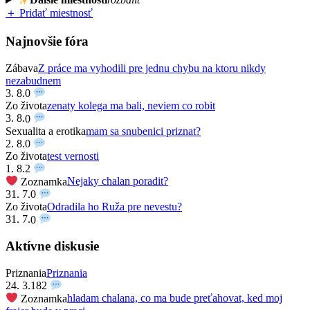
＋ Pridať miestnosť
Najnovšie fóra
Zábava
Z práce ma vyhodili pre jednu chybu na ktoru nikdy
nezabudnem
3. 8.
0
Zo života
zenaty kolega ma bali, neviem co robit
3. 8.
0
Sexualita a erotika
mam sa snubenici priznat?
2. 8.
0
Zo života
test vernosti
1. 8.
2
Zoznamka
Nejaky chalan poradit?
31. 7.
0
Zo života
Odradila ho Ruža pre nevestu?
31. 7.
0
Aktívne diskusie
Priznania
Priznania
24. 3.
182
Zoznamka
hladam chalana, co ma bude preťahovat, ked moj