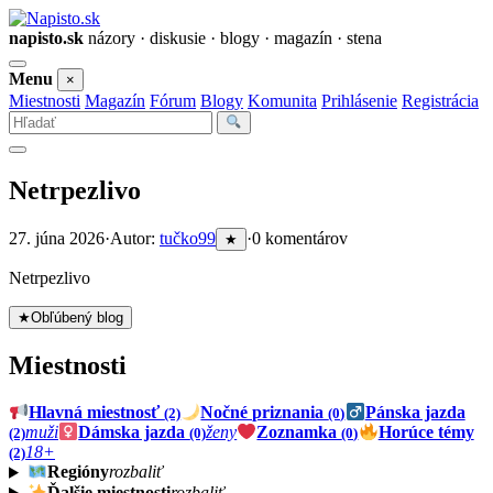
napisto.sk
názory · diskusie · blogy · magazín · stena
Otvoriť
Menu
×
menu
Miestnosti
Magazín
Fórum
Blogy
Komunita
Prihlásenie
Registrácia
Vyhľadať
Netrpezlivo
27. júna 2026
·
Autor:
tučko99
·
0 komentárov
★
Netrpezlivo
★
Obľúbený blog
Miestnosti
Hlavná miestnosť
Nočné priznania
Pánska jazda
(2)
(0)
muži
Dámska jazda
ženy
Zoznamka
Horúce témy
(2)
(0)
(0)
18+
(2)
Regióny
rozbaliť
Ďalšie miestnosti
rozbaliť