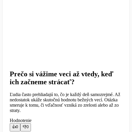
Prečo si vážime veci až vtedy, keď
ich začneme strácať?
Ľudia často prehliadajú to, čo je každý deň samozrejmé. Až
nedostatok ukáže skutočnú hodnotu bežných vecí. Otázka
smeruje k tomu, či vďačnosť vzniká zo zrelosti alebo až zo
straty.
Hodnotenie
👍
0
👎
0