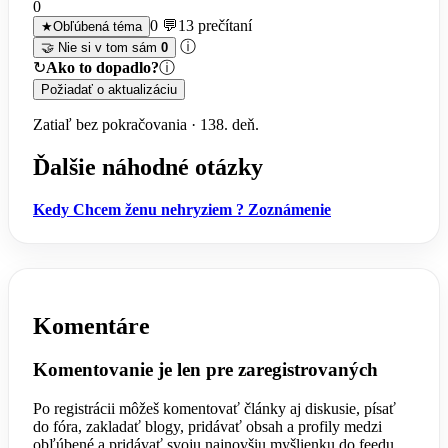
0
0 💬
13 prečítaní
★
Obľúbená téma
ⓘ
🤝 Nie si v tom sám
0
↻
Ako to dopadlo?
ⓘ
Požiadať o aktualizáciu
Zatiaľ bez pokračovania · 138. deň.
Ďalšie náhodné otázky
Kedy
Chcem ženu
nehryziem ?
Zoznámenie
Komentáre
Komentovanie je len pre zaregistrovaných
Po registrácii môžeš komentovať články aj diskusie, písať
do fóra, zakladať blogy, pridávať obsah a profily medzi
obľúbené a pridávať svoju najnovšiu myšlienku do feedu.