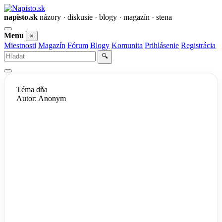
napisto.sk
názory · diskusie · blogy · magazín · stena
Otvoriť
Menu
×
menu
Miestnosti
Magazín
Fórum
Blogy
Komunita
Prihlásenie
Registrácia
Vyhľadať
🔍
Téma dňa
Autor: Anonym