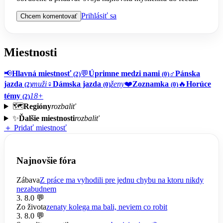
Prihlásiť sa
Chcem komentovať
Miestnosti
📢
Hlavná miestnosť
💬
Úprimne medzi nami
♂️
Pánska
(2)
(0)
jazda
muži
♀️
Dámska jazda
ženy
❤️
Zoznamka
🔥
Horúce
(2)
(0)
(0)
témy
18+
(2)
🗺️
Regióny
rozbaliť
✨
Ďalšie miestnosti
rozbaliť
＋ Pridať miestnosť
Najnovšie fóra
Zábava
Z práce ma vyhodili pre jednu chybu na ktoru nikdy
nezabudnem
3. 8.
0 💬
Zo života
zenaty kolega ma bali, neviem co robit
3. 8.
0 💬