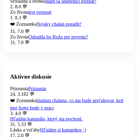
Sexualita a erotika
mam sa snubenici priznat?
2. 8.
0 💬
Zo života
test vernosti
1. 8.
3 💬
❤️ Zoznamka
Nejaky chalan poradit?
31. 7.
0 💬
Zo života
Odradila ho Ruža pre nevestu?
31. 7.
0 💬
Aktívne diskusie
Priznania
Priznania
24. 3.
182 💬
❤️ Zoznamka
hladam chalana, co ma bude preťahovat, ked
moj frajer bude v praci
3. 4.
0 💬
Hľadám kamaráta, ktorý ma pochopí.
31. 5.
33 💬
Láska a vzťahy
Hľadám si kamarátov ;)
17. 2.
0 💬