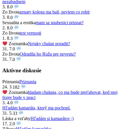
nezabudnem
3. 8.
0
Zo života
zenaty kolega ma bali, neviem co robit
3. 8.
0
Sexualita a erotika
mam sa snubenici priznat?
2. 8.
0
Zo života
test vernosti
1. 8.
3
Zoznamka
Nejaky chalan poradit?
31. 7.
0
Zo života
Odradila ho Ruža pre nevestu?
31. 7.
0
Aktívne diskusie
Priznania
Priznania
24. 3.
182
Zoznamka
hladam chalana, co ma bude preťahovat, ked moj
frajer bude v praci
3. 4.
0
Hľadám kamaráta, ktorý ma pochopí.
31. 5.
33
Láska a vzťahy
Hľadám si kamarátov ;)
17. 2.
0
Zábava
Hľadám kamarátku