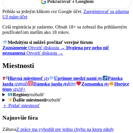
Pokračovať s Googlom
Prihlás sa jedným klikom cez Google účet.
Zaregistrovať sa zdarma
Už mám účet
Celá registrácia je zadarmo. Obsah 18+ sa zobrazí iba prihláseným
používateľom starším ako 18 rokov.
Medzitým si môžeš prečítať verejné fórum
Zoznámenie
Otvoriť diskusiu →
Hygiena pre neho nič
neznamená
Otvoriť diskusiu →
Miestnosti
Hlavná miestnosť
Úprimne medzi nami
Pánska
(2)
(0)
jazda
muži
Dámska jazda
ženy
Zoznamka
Horúce
(2)
(0)
(0)
témy
18+
(2)
Regióny
rozbaliť
Ďalšie miestnosti
rozbaliť
＋ Pridať miestnosť
Najnovšie fóra
Zábava
Z práce ma vyhodili pre jednu chybu na ktoru nikdy