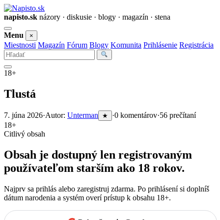
napisto.sk
názory · diskusie · blogy · magazín · stena
Otvoriť
Menu
×
menu
Miestnosti
Magazín
Fórum
Blogy
Komunita
Prihlásenie
Registrácia
Vyhľadať
18+
Tlustá
7. júna 2026
·
Autor:
Unterman
·
0 komentárov
·
56 prečítaní
★
18+
Citlivý obsah
Obsah je dostupný len registrovaným
používateľom starším ako 18 rokov.
Najprv sa prihlás alebo zaregistruj zdarma. Po prihlásení si doplníš
dátum narodenia a systém overí prístup k obsahu 18+.