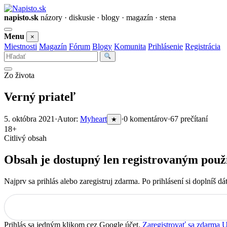
napisto.sk
názory · diskusie · blogy · magazín · stena
Otvoriť
Menu
×
menu
Miestnosti
Magazín
Fórum
Blogy
Komunita
Prihlásenie
Registrácia
Vyhľadať
Zo života
Verný priateľ
5. októbra 2021
·
Autor:
Myheart
·
0 komentárov
·
67 prečítaní
★
18+
Citlivý obsah
Obsah je dostupný len registrovaným použ
Najprv sa prihlás alebo zaregistruj zdarma. Po prihlásení si doplníš 
Prihlás sa jedným klikom cez Google účet.
Zaregistrovať sa zdarma
U