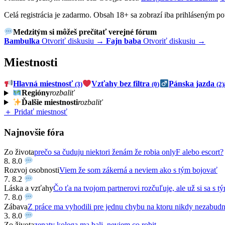
Celá registrácia je zadarmo. Obsah 18+ sa zobrazí iba prihláseným p
Medzitým si môžeš prečítať verejné fórum
Bambulka
Otvoriť diskusiu →
Fajn baba
Otvoriť diskusiu →
Miestnosti
Hlavná miestnosť
Vzťahy bez filtra
Pánska jazda
(3)
(0)
(2)
Regióny
rozbaliť
Ďalšie miestnosti
rozbaliť
＋ Pridať miestnosť
Najnovšie fóra
Zo života
prečo sa čuduju niektori ženám že robia onlyF alebo escort?
8. 8.
0
Rozvoj osobnosti
Viem že som zákerná a neviem ako s tým bojovať
7. 8.
2
Láska a vzťahy
Čo ťa na tvojom partnerovi rozčuľuje, ale už si sa s tý
7. 8.
0
Zábava
Z práce ma vyhodili pre jednu chybu na ktoru nikdy nezabud
3. 8.
0
Zo života
zenaty kolega ma bali, neviem co robit