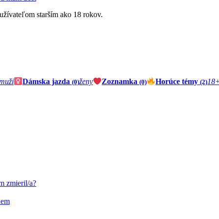
oužívateľom starším ako 18 rokov.
muži
Dámska jazda
ženy
Zoznamka
Horúce témy
18
(0)
(0)
(2)
m zmieril/a?
nem