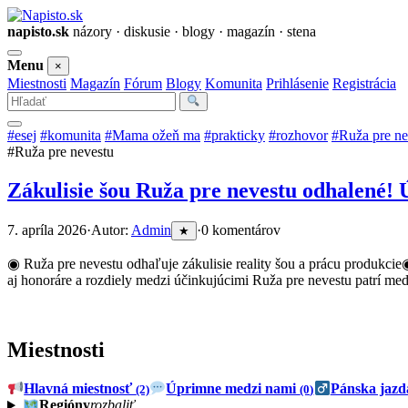
napisto.sk
názory · diskusie · blogy · magazín · stena
Otvoriť
Menu
×
menu
Miestnosti
Magazín
Fórum
Blogy
Komunita
Prihlásenie
Registrácia
Vyhľadať
#esej
#komunita
#Mama ožeň ma
#prakticky
#rozhovor
#Ruža pre ne
#Ruža pre nevestu
Zákulisie šou Ruža pre nevestu odhalené! 
7. apríla 2026
·
Autor:
Admin
·
0 komentárov
★
◉ Ruža pre nevestu odhaľuje zákulisie reality šou a prácu produkci
aj honoráre a rozdiely medzi účinkujúcimi Ruža pre nevestu patrí m
Miestnosti
Hlavná miestnosť
Úprimne medzi nami
Pánska jaz
(2)
(0)
Regióny
rozbaliť