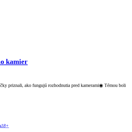
mo kamier
níčky priznali, ako fungujú rozhodnutia pred kamerami◉ Témou boli
18+
)