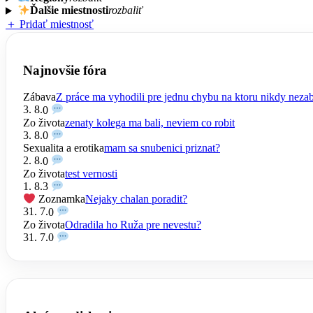
Ďalšie miestnosti
rozbaliť
＋ Pridať miestnosť
Najnovšie fóra
Zábava
Z práce ma vyhodili pre jednu chybu na ktoru nikdy nez
3. 8.
0
Zo života
zenaty kolega ma bali, neviem co robit
3. 8.
0
Sexualita a erotika
mam sa snubenici priznat?
2. 8.
0
Zo života
test vernosti
1. 8.
3
Zoznamka
Nejaky chalan poradit?
31. 7.
0
Zo života
Odradila ho Ruža pre nevestu?
31. 7.
0