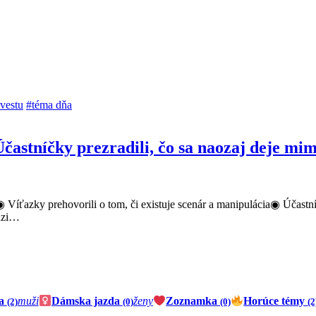
vestu
#téma dňa
Účastníčky prezradili, čo sa naozaj deje mi
e◉ Víťazky prehovorili o tom, či existuje scenár a manipulácia◉ Účast
edzi…
da
muži
Dámska jazda
ženy
Zoznamka
Horúce témy
(2)
(0)
(0)
(2