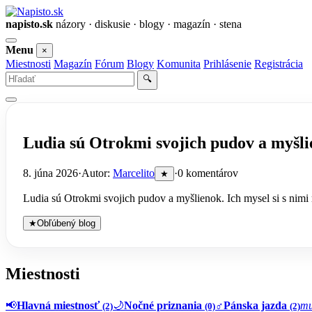
napisto.sk
názory · diskusie · blogy · magazín · stena
Otvoriť
Menu
×
menu
Miestnosti
Magazín
Fórum
Blogy
Komunita
Prihlásenie
Registrácia
Vyhľadať
🔍
Ludia sú Otrokmi svojich pudov a myšlie
8. júna 2026
·
Autor:
Marcelito
·
0 komentárov
★
Ludia sú Otrokmi svojich pudov a myšlienok. Ich mysel si s nimi r
★
Obľúbený blog
Miestnosti
📢
Hlavná miestnosť
🌙
Nočné priznania
♂️
Pánska jazda
mu
(2)
(0)
(2)