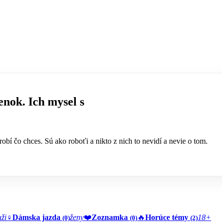
nok. Ich mysel s
obí čo chces. Sú ako roboťi a nikto z nich to nevidí a nevie o tom.
ži
♀️
Dámska jazda
ženy
❤️
Zoznamka
🔥
Horúce témy
18+
(0)
(0)
(2)