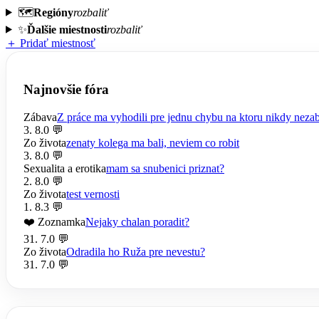
🗺️
Regióny
rozbaliť
✨
Ďalšie miestnosti
rozbaliť
＋ Pridať miestnosť
Najnovšie fóra
Zábava
Z práce ma vyhodili pre jednu chybu na ktoru nikdy nez
3. 8.
0 💬
Zo života
zenaty kolega ma bali, neviem co robit
3. 8.
0 💬
Sexualita a erotika
mam sa snubenici priznat?
2. 8.
0 💬
Zo života
test vernosti
1. 8.
3 💬
❤️ Zoznamka
Nejaky chalan poradit?
31. 7.
0 💬
Zo života
Odradila ho Ruža pre nevestu?
31. 7.
0 💬