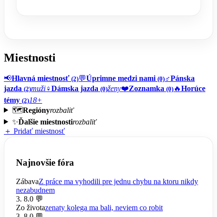
Miestnosti
📢
Hlavná miestnosť
💬
Úprimne medzi nami
♂️
Pánska
(2)
(0)
jazda
muži
♀️
Dámska jazda
ženy
❤️
Zoznamka
🔥
Horúce
(2)
(0)
(0)
témy
18+
(2)
🗺️
Regióny
rozbaliť
✨
Ďalšie miestnosti
rozbaliť
＋ Pridať miestnosť
Najnovšie fóra
Zábava
Z práce ma vyhodili pre jednu chybu na ktoru nikdy
nezabudnem
3. 8.
0 💬
Zo života
zenaty kolega ma bali, neviem co robit
3. 8.
0 💬