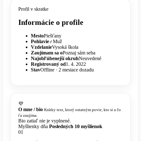
Profil v skratke
Informácie o profile
Mesto
Piešťany
Pohlavie
♂️
Muž
Vzdelanie
Vysoká škola
Zaujímam sa o
Poznaj sám seba
Najobľúbenejší okruh
Neuvedené
Registrovaný od
1. 4. 2022
Stav
Offline · 2 mesiace dozadu
💜
O mne / bio
Krátky text, ktorý ostatným povie, kto si a čo
ťa zaujíma.
Bio zatiaľ nie je vyplnené.
Myšlienky dňa
Posledných 10 myšlienok
01