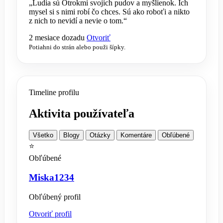
„Ludia sú Otrokmi svojich pudov a myšlienok. Ich
mysel si s nimi robí čo chces. Sú ako roboťi a nikto
z nich to nevidí a nevie o tom.“
2 mesiace dozadu
Otvoriť
Potiahni do strán alebo použi šípky.
Timeline profilu
Aktivita používateľa
Všetko
Blogy
Otázky
Komentáre
Obľúbené
⭐
Obľúbené
Miska1234
Obľúbený profil
Otvoriť profil