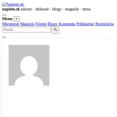
napisto.sk
názory · diskusie · blogy · magazín · stena
Otvoriť
Menu
×
menu
Miestnosti
Magazín
Fórum
Blogy
Komunita
Prihlásenie
Registrácia
Vyhľadať
🔍