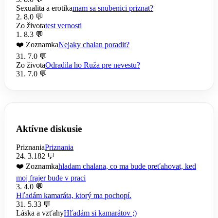
Sexualita a erotika
mam sa snubenici priznat?
2. 8.
0 💬
Zo života
test vernosti
1. 8.
3 💬
❤️ Zoznamka
Nejaky chalan poradit?
31. 7.
0 💬
Zo života
Odradila ho Ruža pre nevestu?
31. 7.
0 💬
Aktívne diskusie
Priznania
Priznania
24. 3.
182 💬
❤️ Zoznamka
hladam chalana, co ma bude preťahovat, ked
moj frajer bude v praci
3. 4.
0 💬
Hľadám kamaráta, ktorý ma pochopí.
31. 5.
33 💬
Láska a vzťahy
Hľadám si kamarátov ;)