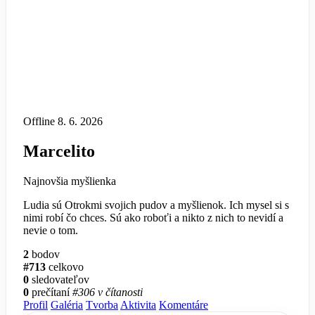
Offline
8. 6. 2026
Marcelito
Najnovšia myšlienka
Ludia sú Otrokmi svojich pudov a myšlienok. Ich mysel si s
nimi robí čo chces. Sú ako roboťi a nikto z nich to nevidí a
nevie o tom.
2
bodov
#713
celkovo
0
sledovateľov
0
prečítaní
#306 v čítanosti
Profil
Galéria
Tvorba
Aktivita
Komentáre