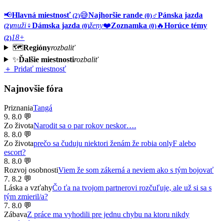
📢
Hlavná miestnosť
😅
Najhoršie rande
♂️
Pánska jazda
(2)
(0)
muži
♀️
Dámska jazda
ženy
❤️
Zoznamka
🔥
Horúce témy
(2)
(0)
(0)
18+
(2)
🗺️
Regióny
rozbaliť
✨
Ďalšie miestnosti
rozbaliť
＋ Pridať miestnosť
Najnovšie fóra
Priznania
Tangá
9. 8.
0 💬
Zo života
Narodit sa o par rokov neskor….
8. 8.
0 💬
Zo života
prečo sa čuduju niektori ženám že robia onlyF alebo
escort?
8. 8.
0 💬
Rozvoj osobnosti
Viem že som zákerná a neviem ako s tým bojovať
7. 8.
2 💬
Láska a vzťahy
Čo ťa na tvojom partnerovi rozčuľuje, ale už si sa s
tým zmieril/a?
7. 8.
0 💬
Zábava
Z práce ma vyhodili pre jednu chybu na ktoru nikdy