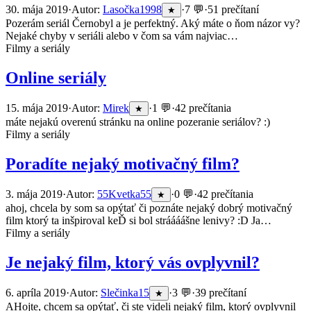
30. mája 2019
·
Autor:
Lasočka1998
·
7 💬
·
51 prečítaní
★
Pozerám seriál Černobyl a je perfektný. Aký máte o ňom názor vy?
Nejaké chyby v seriáli alebo v čom sa vám najviac…
Filmy a seriály
Online seriály
15. mája 2019
·
Autor:
Mirek
·
1 💬
·
42 prečítania
★
máte nejakú overenú stránku na online pozeranie seriálov? :)
Filmy a seriály
Poradíte nejaký motivačný film?
3. mája 2019
·
Autor:
55Kvetka55
·
0 💬
·
42 prečítania
★
ahoj, chcela by som sa opýtať či poznáte nejaký dobrý motivačný
film ktorý ta inšpiroval keĎ si bol stráááášne lenivy? :D Ja…
Filmy a seriály
Je nejaký film, ktorý vás ovplyvnil?
6. apríla 2019
·
Autor:
Slečinka15
·
3 💬
·
39 prečítaní
★
AHojte, chcem sa opýtať, či ste videli nejaký film, ktorý ovplyvnil