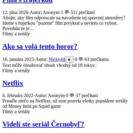
12. júna 2026
·
Autor: Anonym
·
1 💬
·
511 prečítaní
Ahojte, aky film odporucate na navodenie tej spravnej atmosfery?
Ideme s frajerkou "pozerat" film prvykrat a neviem co vybrat.
Povedala ze je…
Filmy a seriály
Ako sa volá tento horor?
16. januára 2023
·
Autor:
Nicky44
·
0 💬
·
63 prečítania
★
Text môže obsahovať obsah vhodný od 18 rokov.
Filmy a seriály
Netflix
6. februára 2022
·
Autor: Anonym
·
0 💬
·
37 prečítaní
Poraďte niečo na Netflixe, už som pozrela všetky populárne seriály
od Money heist po Squid game
Filmy a seriály
Videli ste seriál Černobyľ?