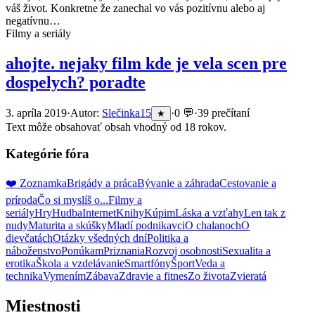
váš život. Konkretne že zanechal vo vás pozitívnu alebo aj
negatívnu…
Filmy a seriály
ahojte. nejaky film kde je vela scen pre
dospelych? poradte
3. apríla 2019
·
Autor:
Slečinka15
·
0 💬
·
39 prečítaní
★
Text môže obsahovať obsah vhodný od 18 rokov.
Kategórie fóra
❤️ Zoznamka
Brigády a práca
Bývanie a záhrada
Cestovanie a
príroda
Čo si myslíš o...
Filmy a
seriály
Hry
Hudba
Internet
Knihy
Kúpim
Láska a vzťahy
Len tak z
nudy
Maturita a skúšky
Mladí podnikavci
O chalanoch
O
dievčatách
Otázky všedných dní
Politika a
náboženstvo
Ponúkam
Priznania
Rozvoj osobnosti
Sexualita a
erotika
Škola a vzdelávanie
Smartfóny
Šport
Veda a
technika
Vymením
Zábava
Zdravie a fitnes
Zo života
Zvieratá
Miestnosti