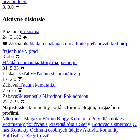
nezabudnem
3. 8.
0 💬
Aktívne diskusie
Priznania
Priznania
24. 3.
182 💬
❤️ Zoznamka
hladam chalana, co ma bude preťahovat, ked moj
frajer bude v praci
3. 4.
0 💬
Hľadám kamaráta, ktorý ma pochopí.
31. 5.
33 💬
Láska a vzťahy
Hľadám si kamarátov ;)
17. 2.
0 💬
Zábava
Hľadám kamarátku
7. 6.
25 💬
Zábava
Skúsenosť s Národnou Pokladnicou
22. 4.
23 💬
Napisto.sk
· komunitný portál s fórom, blogmi, magazínom a
profilmi.
Miestnosti
Magazín
Fórum
Blogy
Komunita
Pravidlá cookies
Podmienky používania
Pravidlá fóra a Steny
Bodovacia smernica
O
nás
Kontakty
Ochrana osobných údajov
Aktivita komunity
Prihlásiť sa
Registrovať