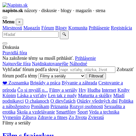
napisto.sk
názory · diskusie · blogy · magazín · stena
Otvoriť
Menu
×
menu
Miestnosti
Magazín
Fórum
Blogy
Komunita
Prihlásenie
Registrácia
Vyhľadať
🔍
Diskusia
Pravidlá fóra
Na založenie témy sa musíš prihlásiť.
Prihlásenie
Najnovšie fóra
Najdiskutovanejšie
Náhodné
Vyhľadať fórum podľa slova
Zobraziť
fórum podľa témy
Filtrovať
❤️ Zoznamka
Brigády a práca
Bývanie a záhrada
Cestovanie a
príroda
Čo si myslíš o...
Filmy a seriály
Hry
Hudba
Internet
Knihy
Kúpim
Láska a vzťahy
Len tak z nudy
Maturita a skúšky
Mladí
podnikavci
O chalanoch
O dievčatách
Otázky všedných dní
Politika
a náboženstvo
Ponúkam
Priznania
Rozvoj osobnosti
Sexualita a
erotika
Škola a vzdelávanie
Smartfóny
Šport
Veda a technika
Vymením
Zábava
Zdravie a fitnes
Zo života
Zvieratá
Filmy a seriály
Film s frajerkou