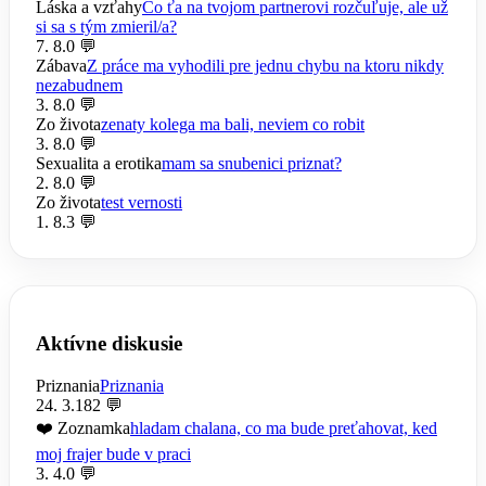
Láska a vzťahy
Čo ťa na tvojom partnerovi rozčuľuje, ale už
si sa s tým zmieril/a?
7. 8.
0 💬
Zábava
Z práce ma vyhodili pre jednu chybu na ktoru nikdy
nezabudnem
3. 8.
0 💬
Zo života
zenaty kolega ma bali, neviem co robit
3. 8.
0 💬
Sexualita a erotika
mam sa snubenici priznat?
2. 8.
0 💬
Zo života
test vernosti
1. 8.
3 💬
Aktívne diskusie
Priznania
Priznania
24. 3.
182 💬
❤️ Zoznamka
hladam chalana, co ma bude preťahovat, ked
moj frajer bude v praci
3. 4.
0 💬