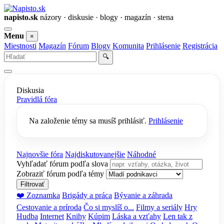
napisto.sk
názory · diskusie · blogy · magazín · stena
Otvoriť
Menu
×
menu
Miestnosti
Magazín
Fórum
Blogy
Komunita
Prihlásenie
Registrácia
Vyhľadať
🔍
Diskusia
Pravidlá fóra
Na založenie témy sa musíš prihlásiť.
Prihlásenie
Najnovšie fóra
Najdiskutovanejšie
Náhodné
Vyhľadať fórum podľa slova
Zobraziť fórum podľa témy
Filtrovať
❤️ Zoznamka
Brigády a práca
Bývanie a záhrada
Cestovanie a príroda
Čo si myslíš o...
Filmy a seriály
Hry
Hudba
Internet
Knihy
Kúpim
Láska a vzťahy
Len tak z