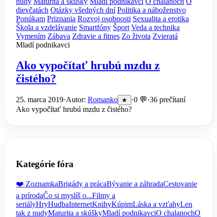
nudy
Maturita a skúšky
Mladí podnikavci
O chalanoch
O
dievčatách
Otázky všedných dní
Politika a náboženstvo
Ponúkam
Priznania
Rozvoj osobnosti
Sexualita a erotika
Škola a vzdelávanie
Smartfóny
Šport
Veda a technika
Vymením
Zábava
Zdravie a fitnes
Zo života
Zvieratá
Mladí podnikavci
Ako vypočítať hrubú mzdu z
čistého?
25. marca 2019
·
Autor:
Romanko
·
0 💬
·
36 prečítaní
★
Ako vypočítať hrubú mzdu z čistého?
Kategórie fóra
❤️ Zoznamka
Brigády a práca
Bývanie a záhrada
Cestovanie
a príroda
Čo si myslíš o...
Filmy a
seriály
Hry
Hudba
Internet
Knihy
Kúpim
Láska a vzťahy
Len
tak z nudy
Maturita a skúšky
Mladí podnikavci
O chalanoch
O