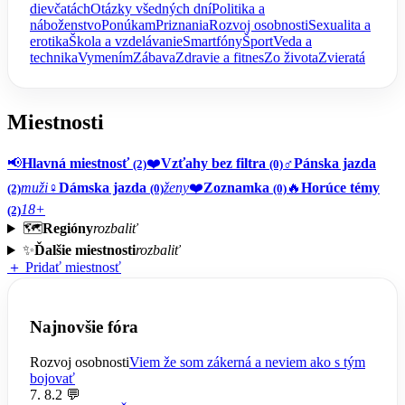
dievčatách
Otázky všedných dní
Politika a
náboženstvo
Ponúkam
Priznania
Rozvoj osobnosti
Sexualita a
erotika
Škola a vzdelávanie
Smartfóny
Šport
Veda a
technika
Vymením
Zábava
Zdravie a fitnes
Zo života
Zvieratá
Miestnosti
📢
Hlavná miestnosť
❤️
Vzťahy bez filtra
♂️
Pánska jazda
(2)
(0)
muži
♀️
Dámska jazda
ženy
❤️
Zoznamka
🔥
Horúce témy
(2)
(0)
(0)
18+
(2)
🗺️
Regióny
rozbaliť
✨
Ďalšie miestnosti
rozbaliť
＋ Pridať miestnosť
Najnovšie fóra
Rozvoj osobnosti
Viem že som zákerná a neviem ako s tým
bojovať
7. 8.
2 💬