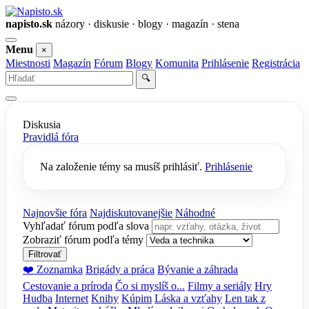
napisto.sk
názory · diskusie · blogy · magazín · stena
Otvoriť
Menu
×
menu
Miestnosti
Magazín
Fórum
Blogy
Komunita
Prihlásenie
Registrácia
Vyhľadať
🔍
Diskusia
Pravidlá fóra
Na založenie témy sa musíš prihlásiť.
Prihlásenie
Najnovšie fóra
Najdiskutovanejšie
Náhodné
Vyhľadať fórum podľa slova
Zobraziť fórum podľa témy
Filtrovať
❤️ Zoznamka
Brigády a práca
Bývanie a záhrada
Cestovanie a príroda
Čo si myslíš o...
Filmy a seriály
Hry
Hudba
Internet
Knihy
Kúpim
Láska a vzťahy
Len tak z