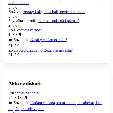
nezabudnem
3. 8.
0 💬
Zo života
zenaty kolega ma bali, neviem co robit
3. 8.
0 💬
Sexualita a erotika
mam sa snubenici priznat?
2. 8.
0 💬
Zo života
test vernosti
1. 8.
3 💬
❤️ Zoznamka
Nejaky chalan poradit?
31. 7.
0 💬
Zo života
Odradila ho Ruža pre nevestu?
31. 7.
0 💬
Aktívne diskusie
Priznania
Priznania
24. 3.
182 💬
❤️ Zoznamka
hladam chalana, co ma bude preťahovat, ked
moj frajer bude v praci