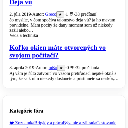
Deja vú
2. júla 2019
·
Autor:
Greco
·
1 💬
·
38 prečítaní
★
čo myslíte, v čom spočíva tajomstvo deja vú? ja ho mavam
pravidelne. Mam pocity že dany moment som už niekedy
zažil alebo…
Veda a technika
Koľko okien máte otvorených vo
svojom počítači?
8. apríla 2019
·
Autor:
mišo
·
0 💬
·
32 prečítania
★
Aj vám je ľúto zatvoriť vo vašom prehľadači nejaké okná s
tým, že sa k ním niekedy dostanete a pristihnete sa neskôr,…
Kategórie fóra
❤️ Zoznamka
Brigády a práca
Bývanie a záhrada
Cestovanie