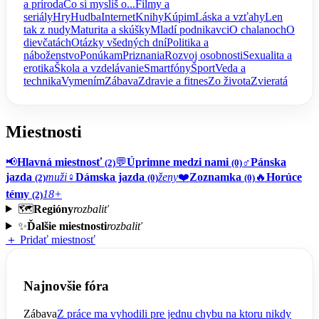
a príroda
Čo si myslíš o...
Filmy a
seriály
Hry
Hudba
Internet
Knihy
Kúpim
Láska a vzťahy
Len
tak z nudy
Maturita a skúšky
Mladí podnikavci
O chalanoch
O
dievčatách
Otázky všedných dní
Politika a
náboženstvo
Ponúkam
Priznania
Rozvoj osobnosti
Sexualita a
erotika
Škola a vzdelávanie
Smartfóny
Šport
Veda a
technika
Vymením
Zábava
Zdravie a fitnes
Zo života
Zvieratá
Miestnosti
📢
Hlavná miestnosť
💬
Úprimne medzi nami
♂️
Pánska
(2)
(0)
jazda
muži
♀️
Dámska jazda
ženy
❤️
Zoznamka
🔥
Horúce
(2)
(0)
(0)
témy
18+
(2)
🗺️
Regióny
rozbaliť
✨
Ďalšie miestnosti
rozbaliť
＋ Pridať miestnosť
Najnovšie fóra
Zábava
Z práce ma vyhodili pre jednu chybu na ktoru nikdy