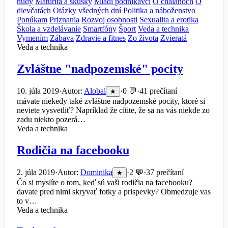
nudy
Maturita a skúšky
Mladí podnikavci
O chalanoch
O
dievčatách
Otázky všedných dní
Politika a náboženstvo
Ponúkam
Priznania
Rozvoj osobnosti
Sexualita a erotika
Škola a vzdelávanie
Smartfóny
Šport
Veda a technika
Vymením
Zábava
Zdravie a fitnes
Zo života
Zvieratá
Veda a technika
Zvláštne "nadpozemské" pocity
10. júla 2019
·
Autor:
Alobal
·
0 💬
·
41 prečítaní
★
mávate niekedy také zvláštne nadpozemské pocity, ktoré si
neviete vysvetliť? Napríklad že cítite, že sa na vás niekde zo
zadu niekto pozerá…
Veda a technika
Rodičia na facebooku
2. júla 2019
·
Autor:
Dominika
·
2 💬
·
37 prečítaní
★
Čo si myslíte o tom, keď sú vaši rodičia na facebooku?
davate pred nimi skryvať fotky a prispevky? Obmedzuje vas
to v…
Veda a technika