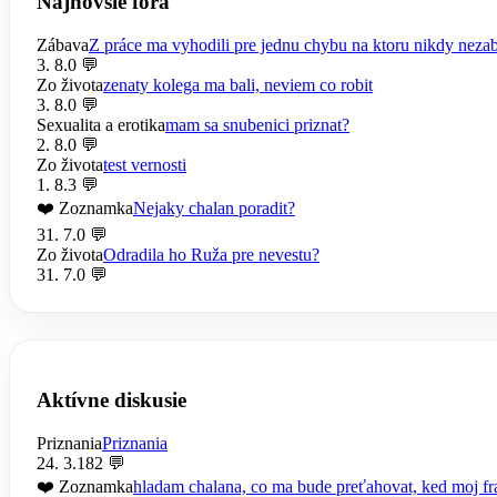
Najnovšie fóra
Zábava
Z práce ma vyhodili pre jednu chybu na ktoru nikdy nez
3. 8.
0 💬
Zo života
zenaty kolega ma bali, neviem co robit
3. 8.
0 💬
Sexualita a erotika
mam sa snubenici priznat?
2. 8.
0 💬
Zo života
test vernosti
1. 8.
3 💬
❤️ Zoznamka
Nejaky chalan poradit?
31. 7.
0 💬
Zo života
Odradila ho Ruža pre nevestu?
31. 7.
0 💬
Aktívne diskusie
Priznania
Priznania
24. 3.
182 💬
❤️ Zoznamka
hladam chalana, co ma bude preťahovat, ked moj fra