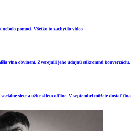
 nebolo pomoci. Všetko to zachytilo video
šia vlna obvinení. Zverejnili jeho údajnú súkromnú konverzáciu.
ciálne siete a užite si leto offline. V septembri môžete dostať f