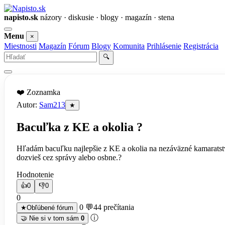
napisto.sk
názory · diskusie · blogy · magazín · stena
Otvoriť
Menu
×
menu
Miestnosti
Magazín
Fórum
Blogy
Komunita
Prihlásenie
Registrácia
Vyhľadať
🔍
❤️ Zoznamka
Autor:
Sam213
★
Bacuľka z KE a okolia ?
Hľadám bacuľku najlepšie z KE a okolia na nezáväzné kamaratstv
dozvieš cez správy alebo osbne.?
Hodnotenie
👍
0
👎
0
0
0 💬
44 prečítania
★
Obľúbené fórum
ⓘ
🤝 Nie si v tom sám
0