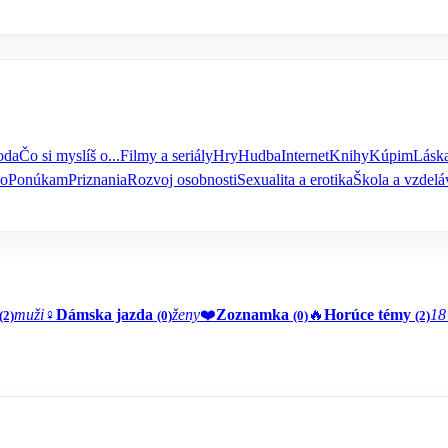
oda
Čo si myslíš o...
Filmy a seriály
Hry
Hudba
Internet
Knihy
Kúpim
Láska
vo
Ponúkam
Priznania
Rozvoj osobnosti
Sexualita a erotika
Škola a vzdelá
muži
♀️
Dámska jazda
ženy
❤️
Zoznamka
🔥
Horúce témy
18
(2)
(0)
(0)
(2)