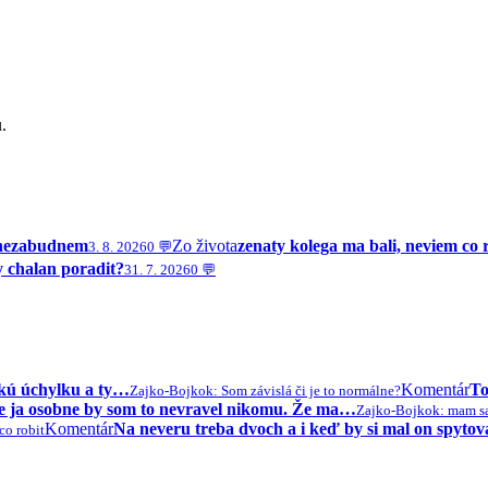
.
y nezabudnem
Zo života
zenaty kolega ma bali, neviem co 
3. 8. 2026
0 💬
 chalan poradit?
31. 7. 2026
0 💬
akú úchylku a ty…
Komentár
To
Zajko-Bojko
k: Som závislá či je to normálne?
ake ja osobne by som to nevravel nikomu. Že ma…
Zajko-Bojko
k: mam sa
Komentár
Na neveru treba dvoch a i keď by si mal on spyto
co robit