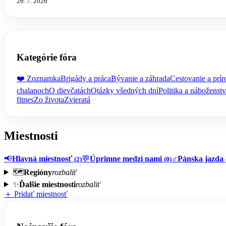
26. 7. 2026
Kategórie fóra
❤️ Zoznamka
Brigády a práca
Bývanie a záhrada
Cestovanie a prír
chalanoch
O dievčatách
Otázky všedných dní
Politika a náboženst
fitnes
Zo života
Zvieratá
Miestnosti
📢
Hlavná miestnosť
💬
Úprimne medzi nami
♂️
Pánska jazda
(2)
(0)
🗺️
Regióny
rozbaliť
✨
Ďalšie miestnosti
rozbaliť
＋ Pridať miestnosť