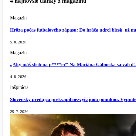
4 najnovšie články z magazínu
Magazín
Hrôza počas futbalového zápasu: Do hráča udrel blesk, už mu
5. 8. 2026
Magazín
„Aký máš strih na p****e?“ Na Mariána Gáboríka sa valí ďal
4. 8. 2026
Inšpirácia
Slovenský predajca prekvapil nezvyčajnou ponukou. Vypnite so
29. 7. 2026