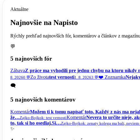
Aktuálne
Najnovšie na Napisto
Rýchly prehľad najnovších fór, komentárov a článkov z magazínu
💬
5 najnovších fór
Zábava
Z práce ma vyhodili pre jednu chybu na ktoru nikd
Zo života
test vernosti
❤️ Zoznamka
Nejaky
8. 2026
0 💬
1. 8. 2026
3 💬
🗨️
5 najnovších komentárov
Komentár
Možem ti k tomu napísať toto. Každý z nás ma nej
že…
Komentár
Nevera to určite nieje, 
Zajko-Bojko
k: test vernosti
to, tak si ho osedlaj.Si…
Zajko-Bojko
k: zenaty kolega ma bali, neviem 
✨