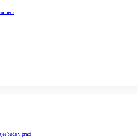
abudnem
jer bude v praci