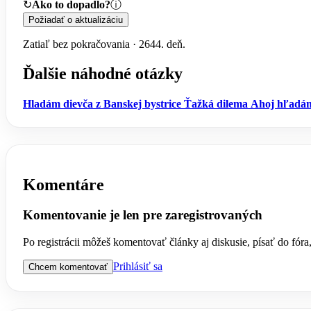
↻
Ako to dopadlo?
ⓘ
Požiadať o aktualizáciu
Zatiaľ bez pokračovania · 2644. deň.
Ďalšie náhodné otázky
Hladám dievča z Banskej bystrice
Ťažká dilema
Ahoj hľadám
Komentáre
Komentovanie je len pre zaregistrovaných
Po registrácii môžeš komentovať články aj diskusie, písať do fór
Prihlásiť sa
Chcem komentovať