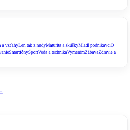
 a vzťahy
Len tak z nudy
Maturita a skúšky
Mladí podnikavci
O
vanie
Smartfóny
Šport
Veda a technika
Vymením
Zábava
Zdravie a
+