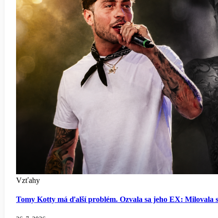
Vzťahy
Tomy Kotty má ďalší problém. Ozvala sa jeho EX: Milovala so