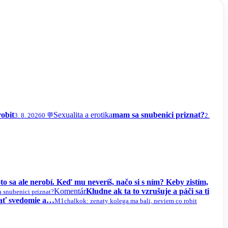
robit
Sexualita a erotika
mam sa snubenici priznat?
3. 8. 2026
0 💬
2.
to sa ale nerobí. Keď mu neveríš, načo si s ním? Keby zistím,
Komentár
Kludne ak ta to vzrušuje a páči sa ti
 snubenici priznat?
vať svedomie a…
M1chalko
k: zenaty kolega ma bali, neviem co robit