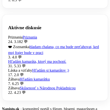
Aktívne diskusie
Priznania
Priznania
24. 3.
182 💬
❤️ Zoznamka
hladam chalana, co ma bude preťahovat, ked
moj frajer bude v praci
3. 4.
0 💬
Hľadám kamaráta, ktorý ma pochopí.
31. 5.
33 💬
Láska a vzťahy
Hľadám si kamarátov ;)
17. 2.
0 💬
Zábava
Hľadám kamarátku
7. 6.
25 💬
Zábava
Skúsenosť s Národnou Pokladnicou
22. 4.
23 💬
Napisto.sk
· komunitný portál s fórom, blogmi, magazínom a