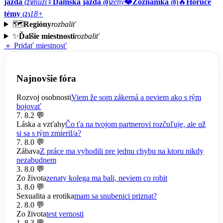
jazda
muži
♀️
Dámska jazda
ženy
❤️
Zoznamka
🔥
Horúce
(2)
(0)
(0)
témy
18+
(2)
🗺️
Regióny
rozbaliť
✨
Ďalšie miestnosti
rozbaliť
＋ Pridať miestnosť
Najnovšie fóra
Rozvoj osobnosti
Viem že som zákerná a neviem ako s tým
bojovať
7. 8.
2 💬
Láska a vzťahy
Čo ťa na tvojom partnerovi rozčuľuje, ale už
si sa s tým zmieril/a?
7. 8.
0 💬
Zábava
Z práce ma vyhodili pre jednu chybu na ktoru nikdy
nezabudnem
3. 8.
0 💬
Zo života
zenaty kolega ma bali, neviem co robit
3. 8.
0 💬
Sexualita a erotika
mam sa snubenici priznat?
2. 8.
0 💬
Zo života
test vernosti
1. 8.
3 💬