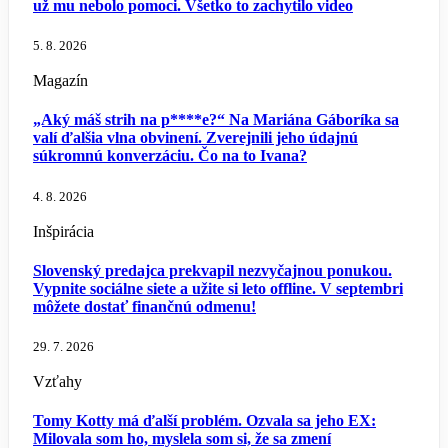
už mu nebolo pomoci. Všetko to zachytilo video
5. 8. 2026
Magazín
„Aký máš strih na p****e?“ Na Mariána Gáboríka sa
valí ďalšia vlna obvinení. Zverejnili jeho údajnú
súkromnú konverzáciu. Čo na to Ivana?
4. 8. 2026
Inšpirácia
Slovenský predajca prekvapil nezvyčajnou ponukou.
Vypnite sociálne siete a užite si leto offline. V septembri
môžete dostať finančnú odmenu!
29. 7. 2026
Vzťahy
Tomy Kotty má ďalší problém. Ozvala sa jeho EX:
Milovala som ho, myslela som si, že sa zmení