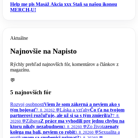
Help me pls
Masáž
Akcia xxx
Staň sa našou ikonou
MERCH-U!
Aktuálne
Najnovšie na Napisto
Rýchly prehľad najnovších fór, komentárov a článkov z
magazínu.
💬
5 najnovších fór
Rozvoj osobnosti
Viem že som zákerná a neviem ako s
tým bojovať
Láska a vzťahy
Čo ťa na tvojom
7. 8. 2026
2 💬
partnerovi rozčuľuje, ale už si sa s tým zmieril/a?
7. 8.
Zábava
Z práce ma vyhodili pre jednu chybu na
2026
0 💬
ktoru nikdy nezabudnem
Zo života
zenaty
3. 8. 2026
0 💬
kolega ma bali, neviem co robit
Sexualita a
3. 8. 2026
0 💬
erotika
mam sa snubenici priznat?
2. 8. 2026
0 💬