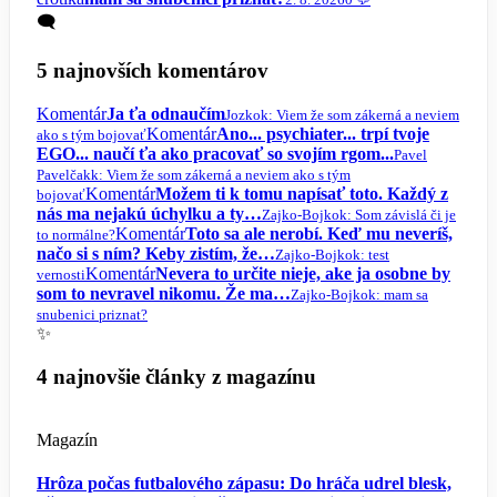
🗨️
5 najnovších komentárov
Komentár
Ja ťa odnaučím
Jozko
k: Viem že som zákerná a neviem
Komentár
Ano... psychiater... trpí tvoje
ako s tým bojovať
EGO... naučí ťa ako pracovať so svojím rgom...
Pavel
Pavelčak
k: Viem že som zákerná a neviem ako s tým
Komentár
Možem ti k tomu napísať toto. Každý z
bojovať
nás ma nejakú úchylku a ty…
Zajko-Bojko
k: Som závislá či je
Komentár
Toto sa ale nerobí. Keď mu neveríš,
to normálne?
načo si s ním? Keby zistím, že…
Zajko-Bojko
k: test
Komentár
Nevera to určite nieje, ake ja osobne by
vernosti
som to nevravel nikomu. Že ma…
Zajko-Bojko
k: mam sa
snubenici priznat?
✨
4 najnovšie články z magazínu
Magazín
Hrôza počas futbalového zápasu: Do hráča udrel blesk,