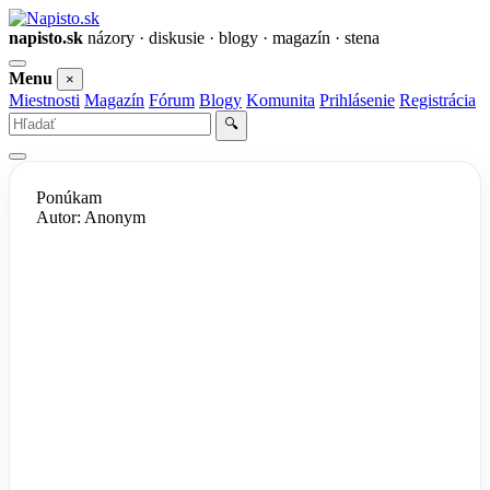
napisto.sk
názory · diskusie · blogy · magazín · stena
Otvoriť
Menu
×
menu
Miestnosti
Magazín
Fórum
Blogy
Komunita
Prihlásenie
Registrácia
Vyhľadať
🔍
Ponúkam
Autor: Anonym