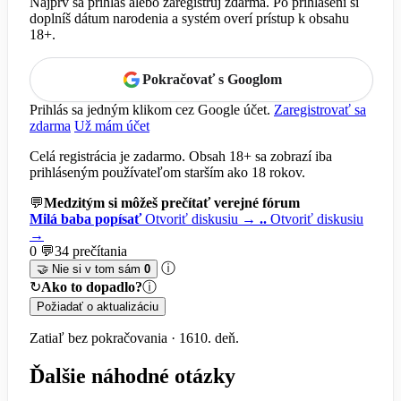
Najprv sa prihlás alebo zaregistruj zdarma. Po prihlásení si
doplníš dátum narodenia a systém overí prístup k obsahu
18+.
Pokračovať s Googlom
Prihlás sa jedným klikom cez Google účet.
Zaregistrovať sa
zdarma
Už mám účet
Celá registrácia je zadarmo. Obsah 18+ sa zobrazí iba
prihláseným používateľom starším ako 18 rokov.
💬
Medzitým si môžeš prečítať verejné fórum
Milá baba popísať
Otvoriť diskusiu →
..
Otvoriť diskusiu
→
0 💬
34 prečítania
ⓘ
🤝 Nie si v tom sám
0
↻
Ako to dopadlo?
ⓘ
Požiadať o aktualizáciu
Zatiaľ bez pokračovania · 1610. deň.
Ďalšie náhodné otázky