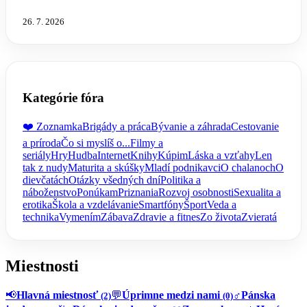
26. 7. 2026
Kategórie fóra
❤️ Zoznamka
Brigády a práca
Bývanie a záhrada
Cestovanie
a príroda
Čo si myslíš o...
Filmy a
seriály
Hry
Hudba
Internet
Knihy
Kúpim
Láska a vzťahy
Len
tak z nudy
Maturita a skúšky
Mladí podnikavci
O chalanoch
O
dievčatách
Otázky všedných dní
Politika a
náboženstvo
Ponúkam
Priznania
Rozvoj osobnosti
Sexualita a
erotika
Škola a vzdelávanie
Smartfóny
Šport
Veda a
technika
Vymením
Zábava
Zdravie a fitnes
Zo života
Zvieratá
Miestnosti
📢
Hlavná miestnosť
💬
Úprimne medzi nami
♂️
Pánska
(2)
(0)